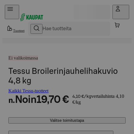
Hyppää sisältöön
Tuotteet
Ei valikoimassa
Tessu Broilerinjauhelihakuvio
4,8 kg
Kaikki Tessu-tuotteet
vertailuhinta 4,10
Noin
19,70 €
4,10 €/kg
n.
€/kg
Valitse toimitustapa