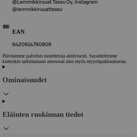
@Lemmikkiruuat Tessu Oy, Instagram
@lemmikkiruuattessu
EAN
6420614790809
Päivitämme palvelun tuotetietoja aktiivisesti. Suosittelemme
kuitenkin tarkistamaan ainesosat aina myös myyntipakkauksesta.
Ominaisuudet
Eläinten ruokinnan tiedot