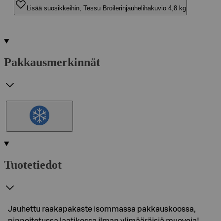
Lisää suosikkeihin, Tessu Broilerinjauhelihakuvio 4,8 kg
Pakkausmerkinnät
Tuotetiedot
Jauhettu raakapakaste isommassa pakkauskoossa,
pinnoitetussa laatikossa ilman ylimääräisiä muoveja!