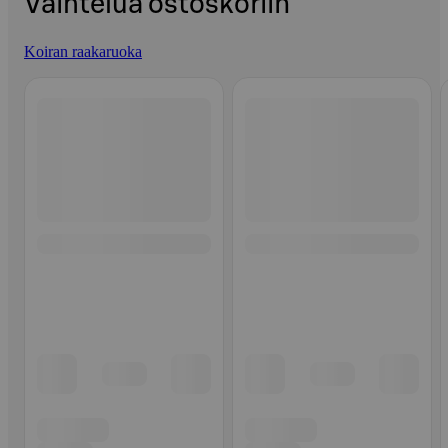
Vaihtelua ostoskoriin
Koiran raakaruoka
Ohita listaus