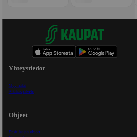
Yhteystiedot
Myymälät
Asiakaspalvelu
Ohjeet
Ensitilaajan ohjeet