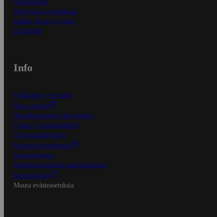
Näin maksat
Näin tilaat ja muokkaat
Kaikki ohjeet ja vinkit
In English
Info
S-Business yrityksille
Oiva-raportit
Osuuskauppojen yhteystiedot
Tilaus- ja toimitusehdot
Tietosuojakäytäntö
Palvelun käyttöehdot
Saavutettavuus
Mobiilisovelluksen saavutettavuus
Mainostajalle
Muuta evästeasetuksia