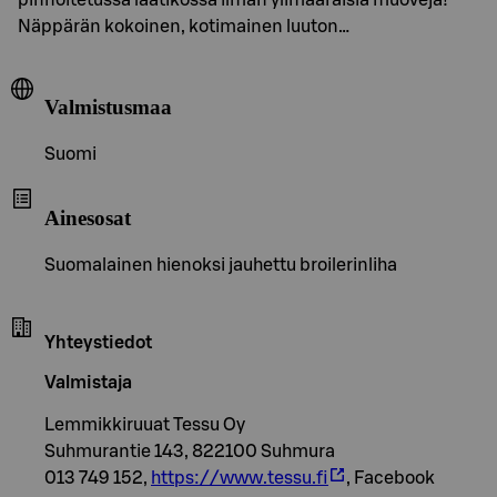
Näppärän kokoinen, kotimainen luuton…
Valmistusmaa
Suomi
Ainesosat
Suomalainen hienoksi jauhettu broilerinliha
Yhteystiedot
Valmistaja
Lemmikkiruuat Tessu Oy
Suhmurantie 143, 822100 Suhmura
013 749 152,
https://www.tessu.fi
, Facebook