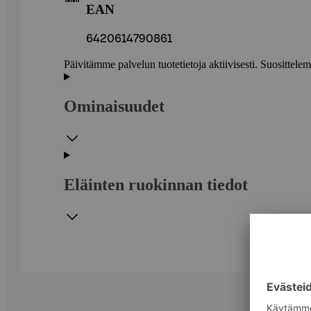
EAN
6420614790861
Päivitämme palvelun tuotetietoja aktiivisesti. Suositte
Ominaisuudet
Eläinten ruokinnan tiedot