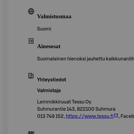
Valmistusmaa
Suomi
Ainesosat
Suomalainen hienoksi jauhettu kalkkunanli
Yhteystiedot
Valmistaja
Lemmikkiruuat Tessu Oy
Suhmurantie 143, 822100 Suhmura
013 749 152,
https://www.tessu.fi
, Face