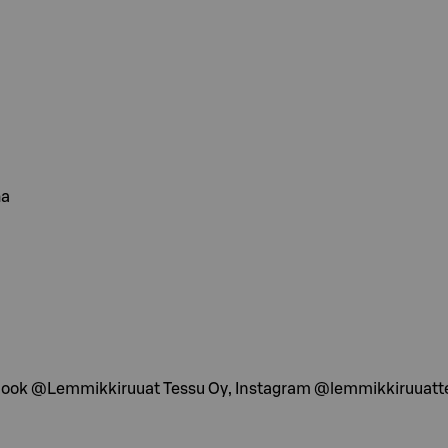
ha
book @Lemmikkiruuat Tessu Oy, Instagram @lemmikkiruuatt