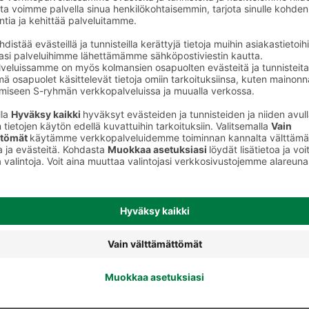
Koiran raakaruoka