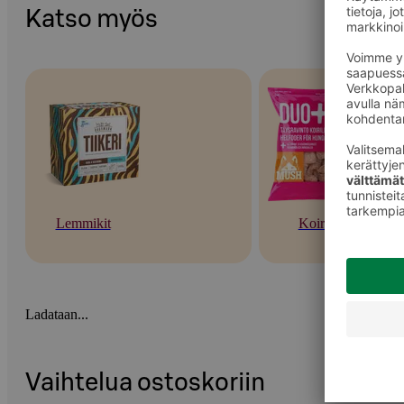
Katso myös
Lemmikit
Koirat
Ladataan...
Vaihtelua ostoskoriin