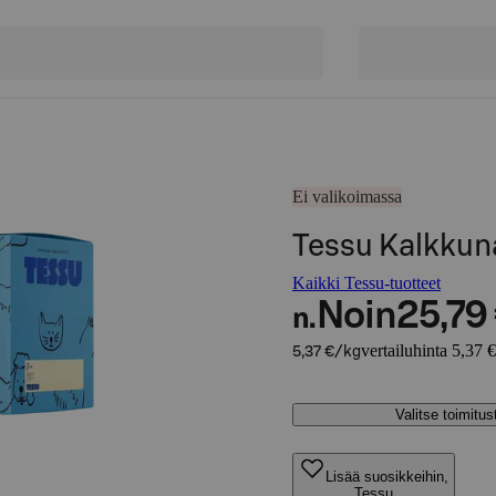
Ei valikoimassa
Tessu Kalkkun
Kaikki Tessu-tuotteet
Noin
25,79
n.
vertailuhinta 5,37 
5,37 €/kg
Valitse toimitu
Lisää suosikkeihin,
Tessu