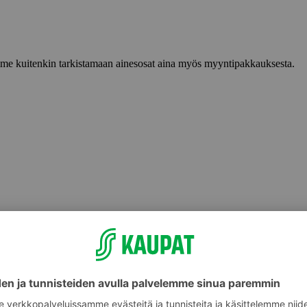
lemme kuitenkin tarkistamaan ainesosat aina myös myyntipakkauksesta.