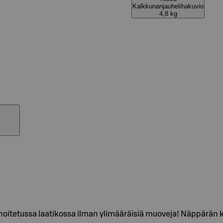
Kalkkunanjauhelihakuvio
4,8 kg
itetussa laatikossa ilman ylimääräisiä muoveja! Näppärän 