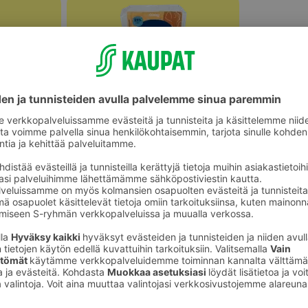
Halloumit, grillijuustot ja muut
ot
erikoisjuustot