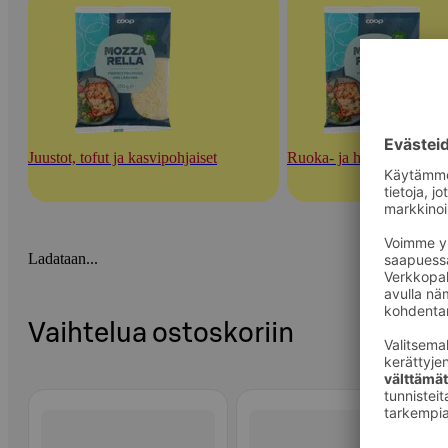
Juustot, tofut ja kasvipohjaiset
Ruoka- ja herkuttelujuust
Ladataan...
Vaihtelua ostoskoriin
Ohita listaus