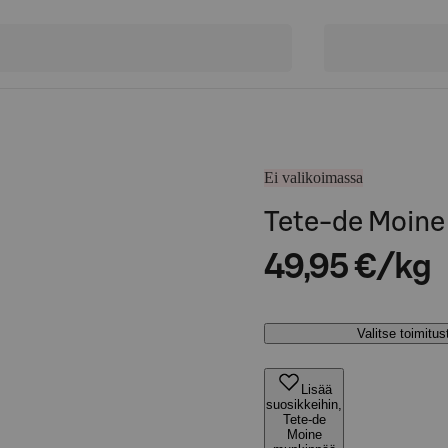
Ei valikoimassa
Tete-de Moin
49,95 €/kg
Valitse toimitu
Lisää
suosikkeihin,
Tete-de
Moine