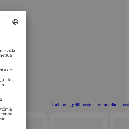
Halloumit, grillijuustot ja muut erikoisjuus