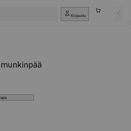
Kirjaudu
e munkinpää
stapa