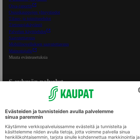
Oiva-raportit
Osuuskauppojen yhteystiedot
Tilaus- ja toimitusehdot
Tietosuojakäytäntö
Palvelun käyttöehdot
Saavutettavuus
Mobiilisovelluksen saavutettavuus
Mainostajalle
Muuta evästeasetuksia
S-ryhmän palvelut
S-ryhmä
Asiakasomistajuus
Yhteishyvä Ruoka -sovellus
S-ostoslista -sovellus
Prisma.fi
Sokos.fi