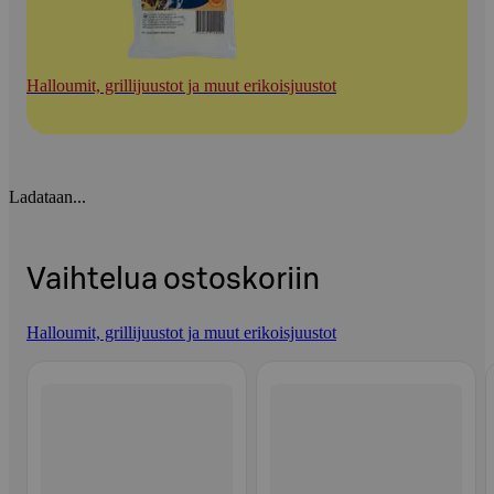
Halloumit, grillijuustot ja muut erikoisjuustot
Ladataan...
Vaihtelua ostoskoriin
Halloumit, grillijuustot ja muut erikoisjuustot
Ohita listaus