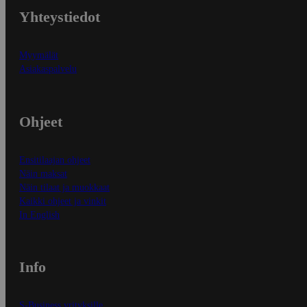
Yhteystiedot
Myymälät
Asiakaspalvelu
Ohjeet
Ensitilaajan ohjeet
Näin maksat
Näin tilaat ja muokkaat
Kaikki ohjeet ja vinkit
In English
Info
S-Business yrityksille