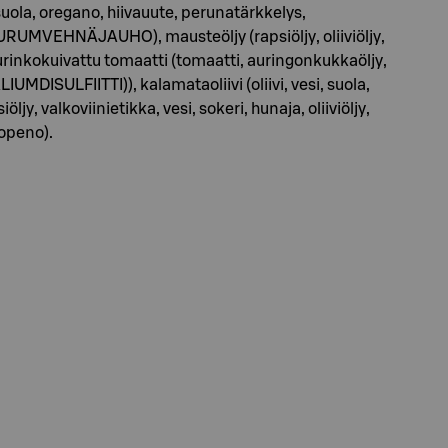
 suola, oregano, hiivauute, perunatärkkelys,
DURUMVEHNÄJAUHO), mausteöljy (rapsiöljy, oliiviöljy,
aurinkokuivattu tomaatti (tomaatti, auringonkukkaöljy,
DISULFIITTI)), kalamataoliivi (oliivi, vesi, suola,
ljy, valkoviinietikka, vesi, sokeri, hunaja, oliiviöljy,
lopeno).