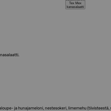
Tex Mex
kanasalaatti
nasalaatti.
oupe- ja hunajameloni, nestesokeri, limemehu (tiivisteestä, si