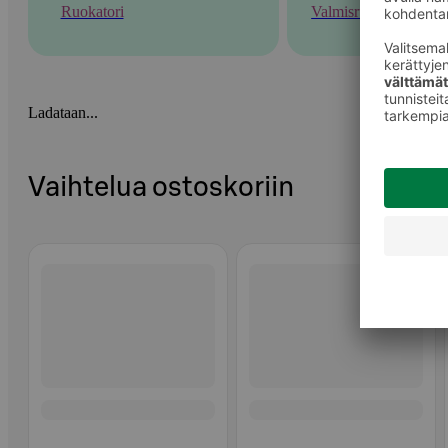
Ruokatori
Valmisruoka
Ladataan...
Vaihtelua ostoskoriin
Ohita listaus