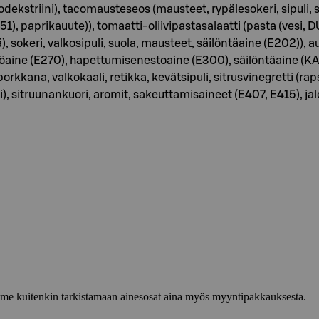
ltodekstriini), tacomausteseos (mausteet, rypälesokeri, sipuli,
, paprikauute)), tomaatti-oliivipastasalaatti (pasta (vesi, 
, sokeri, valkosipuli, suola, mausteet, säilöntäaine (E202)), 
aine (E270), hapettumisenestoaine (E300), säilöntäaine (KALIUM
orkkana, valkokaali, retikka, kevätsipuli, sitrusvinegretti (rapsiö
), sitruunankuori, aromit, sakeuttamisaineet (E407, E415), ja
lemme kuitenkin tarkistamaan ainesosat aina myös myyntipakkauksesta.