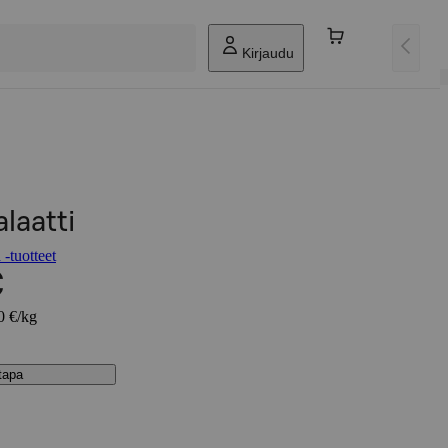
Kirjaudu
laatti
 -tuotteet
€
0 €/kg
stapa