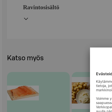
Ravintosisältö
Katso myös