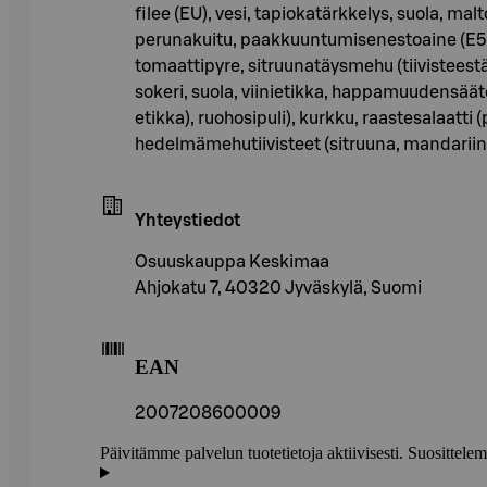
filee (EU), vesi, tapiokatärkkelys, suola, ma
perunakuitu, paakkuuntumisenestoaine (E551)
tomaattipyre, sitruunatäysmehu (tiivisteestä)
sokeri, suola, viinietikka, happamuudensäätö
etikka), ruohosipuli), kurkku, raastesalaatti (p
hedelmämehutiivisteet (sitruuna, mandariini
Yhteystiedot
Osuuskauppa Keskimaa
Ahjokatu 7, 40320 Jyväskylä, Suomi
EAN
2007208600009
Päivitämme palvelun tuotetietoja aktiivisesti. Suositte