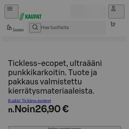
Hyppää sisältöön
Tuotteet
Tickless-ecopet, ultraääni
punkkikarkoitin. Tuote ja
pakkaus valmistettu
kierrätysmateriaaleista.
Kaikki Tickless-tuotteet
Noin
26,90 €
n.