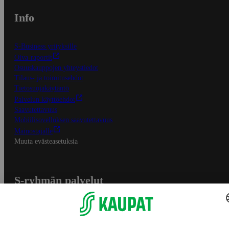
Info
S-Business yrityksille
Oiva-raportit
Osuuskauppojen yhteystiedot
Tilaus- ja toimitusehdot
Tietosuojakäytäntö
Palvelun käyttöehdot
Saavutettavuus
Mobiilisovelluksen saavutettavuus
Mainostajalle
Muuta evästeasetuksia
S-ryhmän palvelut
S-ryhmä
Asiakasomistajuus