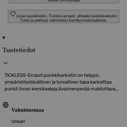
Valitse toimitustapa
Lisää suosikkeihin, Tickless-ecopet, ultraääni punkkikarkoitin.
Tuote ja pakkaus valmistettu kierrätysmateriaaleista.
Tuotetiedot
TICKLESS-Ecopet punkkikarkoitin on helppo,
ympäristöystävällinen ja turvallinen tapa karkoittaa
punkit ilman kemikaaleja.Avaimenperää muistuttava…
Valmistusmaa
Unkari