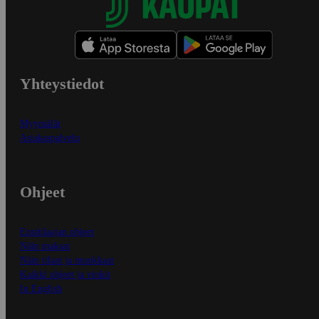
Yhteystiedot
Myymälät
Asiakaspalvelu
Ohjeet
Ensitilaajan ohjeet
Näin maksat
Näin tilaat ja muokkaat
Kaikki ohjeet ja vinkit
In English