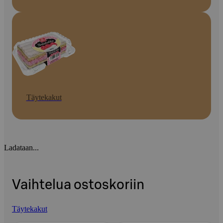
Täytekakut
Ladataan...
Vaihtelua ostoskoriin
Täytekakut
Ohita listaus