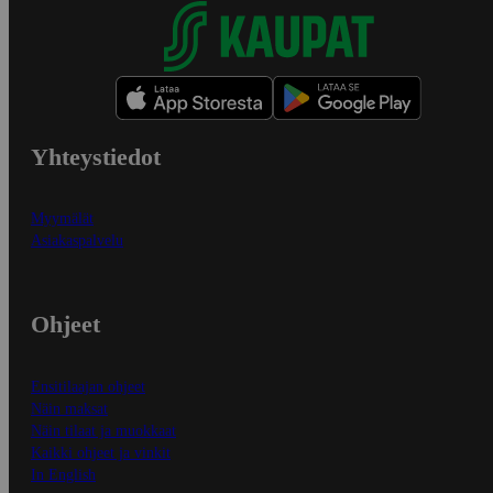
Yhteystiedot
Myymälät
Asiakaspalvelu
Ohjeet
Ensitilaajan ohjeet
Näin maksat
Näin tilaat ja muokkaat
Kaikki ohjeet ja vinkit
In English