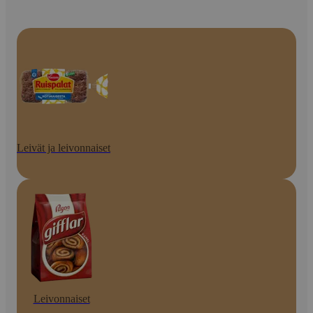
Leivät ja leivonnaiset
Leivonnaiset