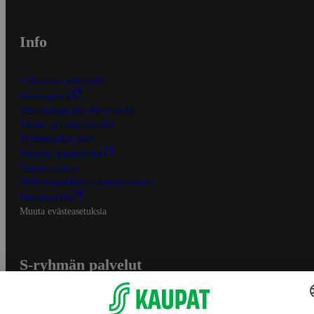
Info
S-Business yrityksille
Oiva-raportit
Osuuskauppojen yhteystiedot
Tilaus- ja toimitusehdot
Tietosuojakäytäntö
Palvelun käyttöehdot
Saavutettavuus
Mobiilisovelluksen saavutettavuus
Mainostajalle
Muuta evästeasetuksia
S-ryhmän palvelut
S-ryhmä