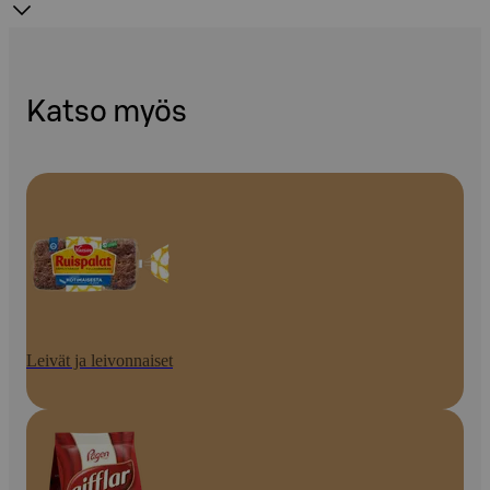
Katso myös
Leivät ja leivonnaiset