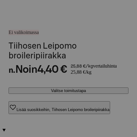
Ei valikoimassa
Tiihosen Leipomo
broileripiirakka
vertailuhinta
Noin
4,40 €
25,88 €/kg
n.
25,88 €/kg
Valitse toimitustapa
Lisää suosikkeihin, Tiihosen Leipomo broileripiirakka