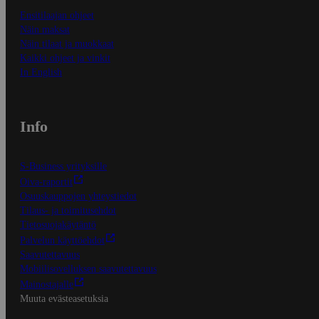
Ensitilaajan ohjeet
Näin maksat
Näin tilaat ja muokkaat
Kaikki ohjeet ja vinkit
In English
Info
S-Business yrityksille
Oiva-raportit
Osuuskauppojen yhteystiedot
Tilaus- ja toimitusehdot
Tietosuojakäytäntö
Palvelun käyttöehdot
Saavutettavuus
Mobiilisovelluksen saavutettavuus
Mainostajalle
Muuta evästeasetuksia