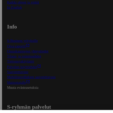
Kaikki ohjeet ja vinkit
In English
Info
S-Business yrityksille
Oiva-raportit
Osuuskauppojen yhteystiedot
Tilaus- ja toimitusehdot
Tietosuojakäytäntö
Palvelun käyttöehdot
Saavutettavuus
Mobiilisovelluksen saavutettavuus
Mainostajalle
Muuta evästeasetuksia
S-ryhmän palvelut