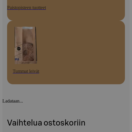
Paistopisteen tuotteet
Tummat leivät
Ladataan...
Vaihtelua ostoskoriin