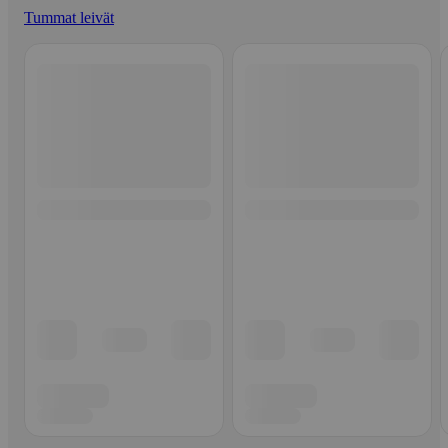
Tummat leivät
Ohita listaus