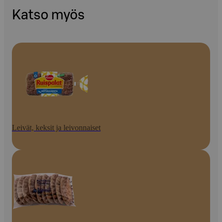
Katso myös
Leivät, keksit ja leivonnaiset