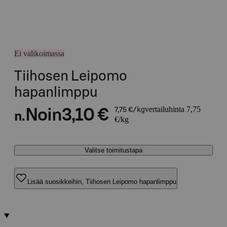
Ei valikoimassa
Tiihosen Leipomo
hapanlimppu
vertailuhinta 7,75
Noin
3,10 €
7,75 €/kg
n.
€/kg
Valitse toimitustapa
Lisää suosikkeihin, Tiihosen Leipomo hapanlimppu