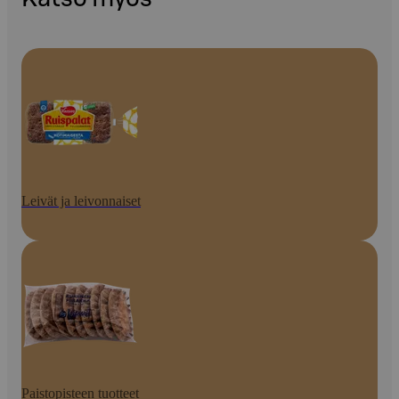
Leivät ja leivonnaiset
Paistopisteen tuotteet