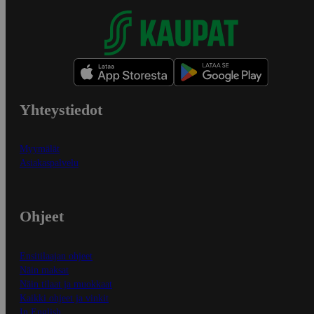
Yhteystiedot
Myymälät
Asiakaspalvelu
Ohjeet
Ensitilaajan ohjeet
Näin maksat
Näin tilaat ja muokkaat
Kaikki ohjeet ja vinkit
In English