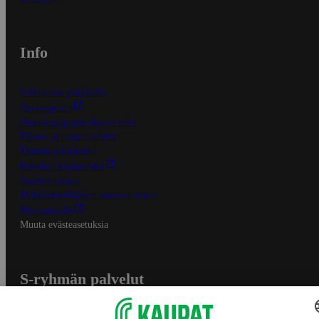
Info
S-Business yrityksille
Oiva-raportit
Osuuskauppojen yhteystiedot
Tilaus- ja toimitusehdot
Tietosuojakäytäntö
Palvelun käyttöehdot
Saavutettavuus
Mobiilisovelluksen saavutettavuus
Mainostajalle
Muuta evästeasetuksia
S-ryhmän palvelut