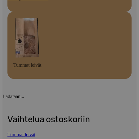
Tummat leivät
Ladataan...
Vaihtelua ostoskoriin
Tummat leivät