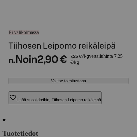
Ei valikoimassa
Tiihosen Leipomo reikäleipä
vertailuhinta 7,25
Noin
2,90 €
7,25 €/kg
n.
€/kg
Valitse toimitustapa
Lisää suosikkeihin, Tiihosen Leipomo reikäleipä
Tuotetiedot