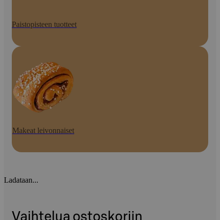
Paistopisteen tuotteet
Makeat leivonnaiset
Ladataan...
Vaihtelua ostoskoriin