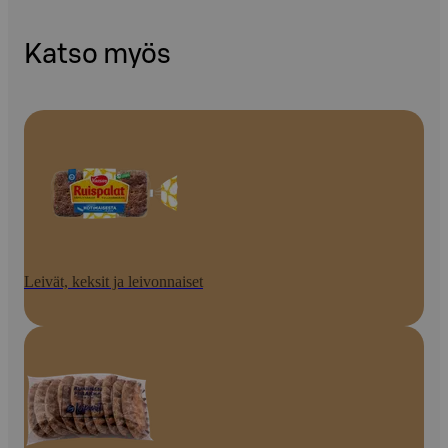
Katso myös
Leivät, keksit ja leivonnaiset