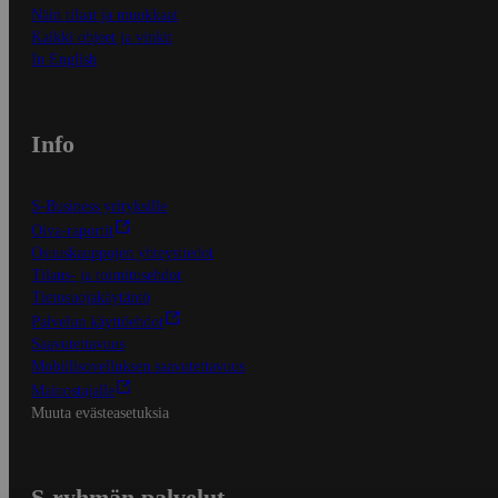
Näin tilaat ja muokkaat
Kaikki ohjeet ja vinkit
In English
Info
S-Business yrityksille
Oiva-raportit
Osuuskauppojen yhteystiedot
Tilaus- ja toimitusehdot
Tietosuojakäytäntö
Palvelun käyttöehdot
Saavutettavuus
Mobiilisovelluksen saavutettavuus
Mainostajalle
Muuta evästeasetuksia
S-ryhmän palvelut