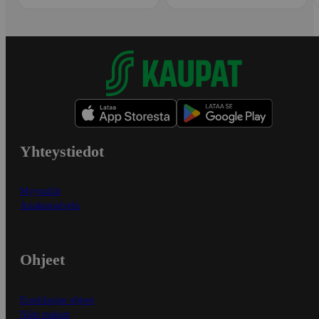
Yhteystiedot
Myymälät
Asiakaspalvelu
Ohjeet
Ensitilaajan ohjeet
Näin maksat