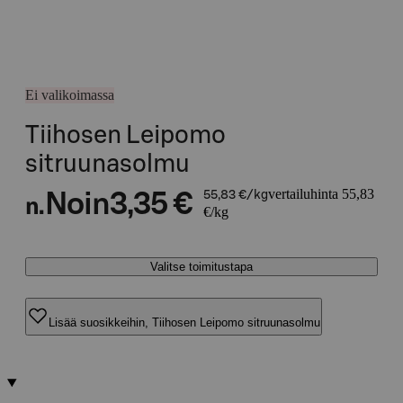
Ei valikoimassa
Tiihosen Leipomo
sitruunasolmu
vertailuhinta 55,83
Noin
3,35 €
55,83 €/kg
n.
€/kg
Valitse toimitustapa
Lisää suosikkeihin, Tiihosen Leipomo sitruunasolmu