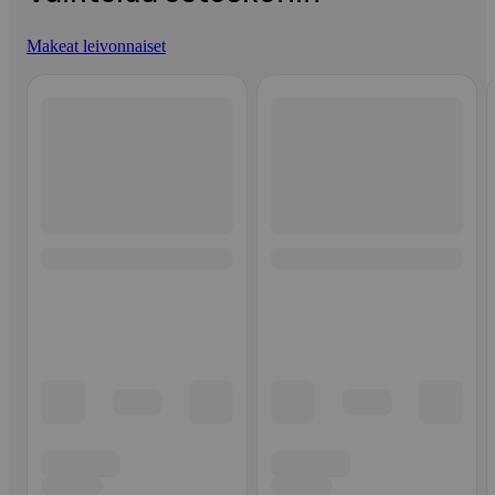
Makeat leivonnaiset
Ohita listaus