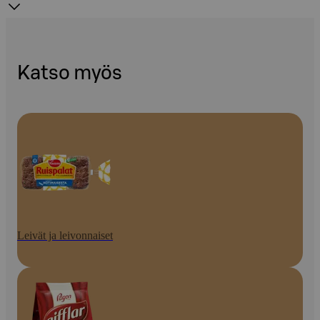
Katso myös
Leivät ja leivonnaiset