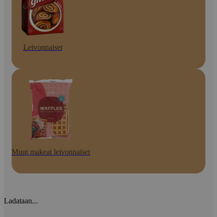
Leivonnaiset
Muut makeat leivonnaiset
Ladataan...