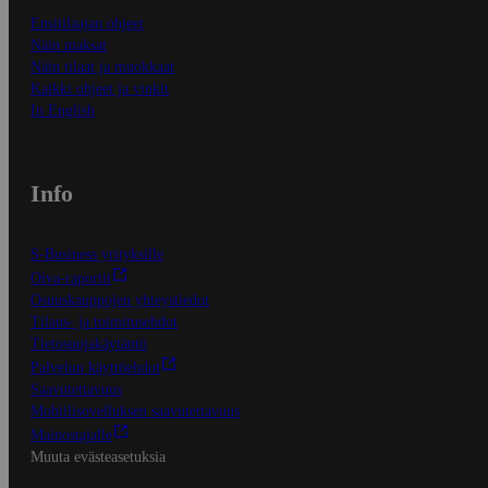
Ensitilaajan ohjeet
Näin maksat
Näin tilaat ja muokkaat
Kaikki ohjeet ja vinkit
In English
Info
S-Business yrityksille
Oiva-raportit
Osuuskauppojen yhteystiedot
Tilaus- ja toimitusehdot
Tietosuojakäytäntö
Palvelun käyttöehdot
Saavutettavuus
Mobiilisovelluksen saavutettavuus
Mainostajalle
Muuta evästeasetuksia