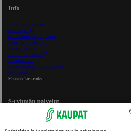
Info
S-Business yrityksille
Oiva-raportit
Osuuskauppojen yhteystiedot
Tilaus- ja toimitusehdot
Tietosuojakäytäntö
Palvelun käyttöehdot
Saavutettavuus
Mobiilisovelluksen saavutettavuus
Mainostajalle
Muuta evästeasetuksia
S-ryhmän palvelut
S-ryhmä
Asiakasomistajuus