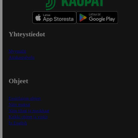
Yhteystiedot
Myymälät
Asiakaspalvelu
Ohjeet
Ensitilaajan ohjeet
Näin maksat
Näin tilaat ja muokkaat
Kaikki ohjeet ja vinkit
In English