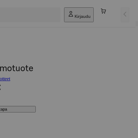
Kirjaudu
omotuote
otteet
€
stapa