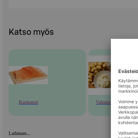
Katso myös
Ruokatori
Valmisruoka
Ladataan...