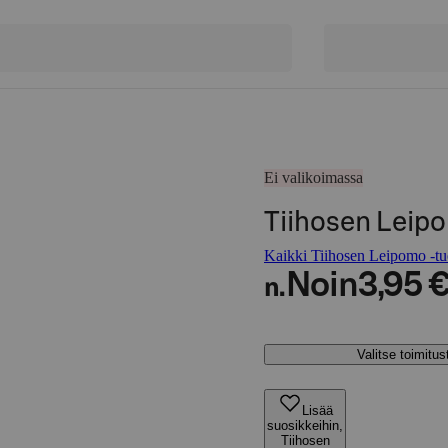
Ei valikoimassa
Tiihosen Leip
Kaikki Tiihosen Leipomo -tu
Noin
3,95 
n.
Valitse toimitu
Lisää
suosikkeihin,
Tiihosen