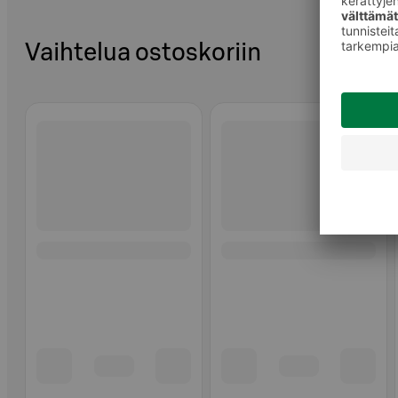
Vaihtelua ostoskoriin
Ohita listaus