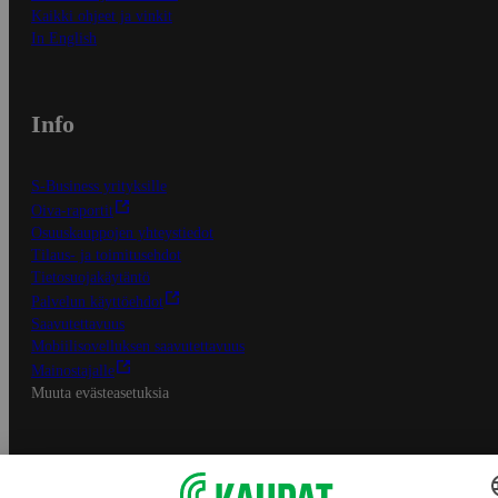
Kaikki ohjeet ja vinkit
In English
Info
S-Business yrityksille
Oiva-raportit
Osuuskauppojen yhteystiedot
Tilaus- ja toimitusehdot
Tietosuojakäytäntö
Palvelun käyttöehdot
Saavutettavuus
Mobiilisovelluksen saavutettavuus
Mainostajalle
Muuta evästeasetuksia
S-ryhmän palvelut