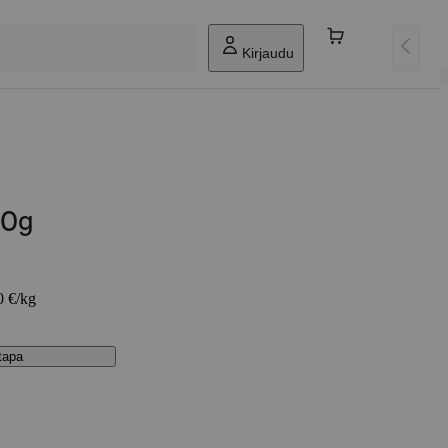
Kirjaudu
00g
0 €/kg
stapa