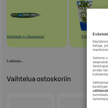
Hedelmät ja vihannekset
Yrtit
Ladataan...
Vaihtelua ostoskoriin
Ohita listaus