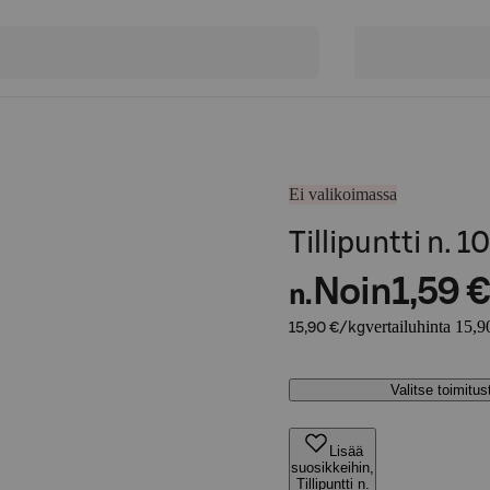
Ei valikoimassa
Tillipuntti n. 1
Noin
1,59 €
n.
vertailuhinta 15,9
15,90 €/kg
Valitse toimitu
Lisää
suosikkeihin,
Tillipuntti n.