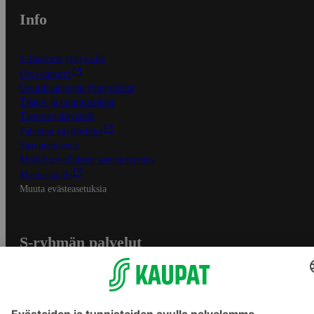
Info
S-Business yrityksille
Oiva-raportit
Osuuskauppojen yhteystiedot
Tilaus- ja toimitusehdot
Tietosuojakäytäntö
Palvelun käyttöehdot
Saavutettavuus
Mobiilisovelluksen saavutettavuus
Mainostajalle
Muuta evästeasetuksia
S-ryhmän palvelut
S-ryhmä
Asiakasomistajuus