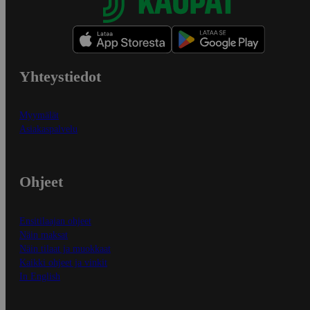
Yhteystiedot
Myymälät
Asiakaspalvelu
Ohjeet
Ensitilaajan ohjeet
Näin maksat
Näin tilaat ja muokkaat
Kaikki ohjeet ja vinkit
In English