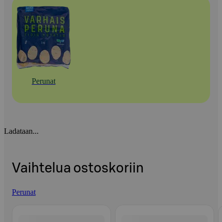
Perunat
Ladataan...
Vaihtelua ostoskoriin
Perunat
Ohita listaus