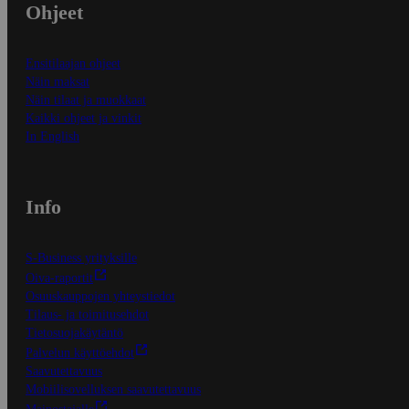
Ohjeet
Ensitilaajan ohjeet
Näin maksat
Näin tilaat ja muokkaat
Kaikki ohjeet ja vinkit
In English
Info
S-Business yrityksille
Oiva-raportit
Osuuskauppojen yhteystiedot
Tilaus- ja toimitusehdot
Tietosuojakäytäntö
Palvelun käyttöehdot
Saavutettavuus
Mobiilisovelluksen saavutettavuus