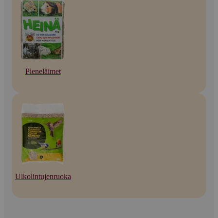
Pieneläimet
Ulkolintujenruoka