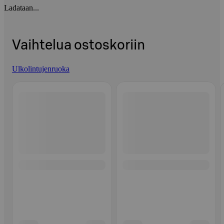
Ladataan...
Vaihtelua ostoskoriin
Ulkolintujenruoka
Ohita listaus