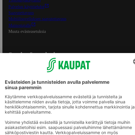
Tietosuojakäytäntö
Palvelun käyttöehdot
Saavutettavuus
Mobiilisovelluksen saavutettavuus
Mainostajalle
Muuta evästeasetuksia
S-ryhmän palvelut
S-ryhmä
Asiakasomistajuus
Yhteishyvä Ruoka -sovellus
S-ostoslista -sovellus
Prisma.fi
Sokos.fi
S-Pankki
Yhteishyvä
Sokos Hotels
Raflaamo