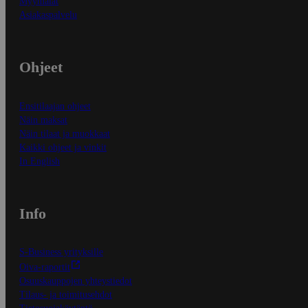
Myymälät
Asiakaspalvelu
Ohjeet
Ensitilaajan ohjeet
Näin maksat
Näin tilaat ja muokkaat
Kaikki ohjeet ja vinkit
In English
Info
S-Business yrityksille
Oiva-raportit
Osuuskauppojen yhteystiedot
Tilaus- ja toimitusehdot