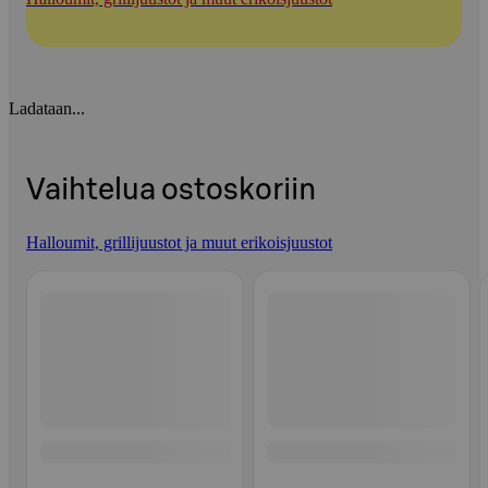
Ladataan...
Vaihtelua ostoskoriin
Halloumit, grillijuustot ja muut erikoisjuustot
Ohita listaus