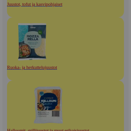
Juustot, tofut ja kasvipohjaiset
Ruoka- ja herkuttelujuustot
Halloumit, grillijuustot ja muut erikoisjuustot