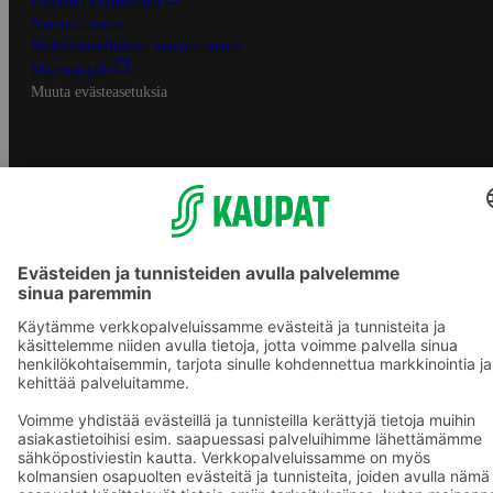
Palvelun käyttöehdot
Saavutettavuus
Mobiilisovelluksen saavutettavuus
Mainostajalle
Muuta evästeasetuksia
S-ryhmän palvelut
S-ryhmä
Asiakasomistajuus
Yhteishyvä Ruoka -sovellus
S-ostoslista -sovellus
Prisma.fi
Sokos.fi
S-Pankki
Yhteishyvä
Sokos Hotels
Raflaamo