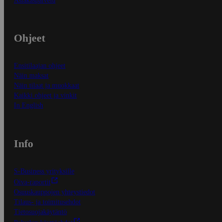
Asiakaspalvelu
Ohjeet
Ensitilaajan ohjeet
Näin maksat
Näin tilaat ja muokkaat
Kaikki ohjeet ja vinkit
In English
Info
S-Business yrityksille
Oiva-raportit
Osuuskauppojen yhteystiedot
Tilaus- ja toimitusehdot
Tietosuojakäytäntö