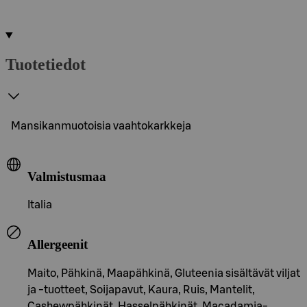
Tuotetiedot
Mansikanmuotoisia vaahtokarkkeja
Valmistusmaa
Italia
Allergeenit
Maito, Pähkinä, Maapähkinä, Gluteenia sisältävät viljat
ja -tuotteet, Soijapavut, Kaura, Ruis, Mantelit,
Cashewpähkinät, Hasselpähkinät, Macadamia-