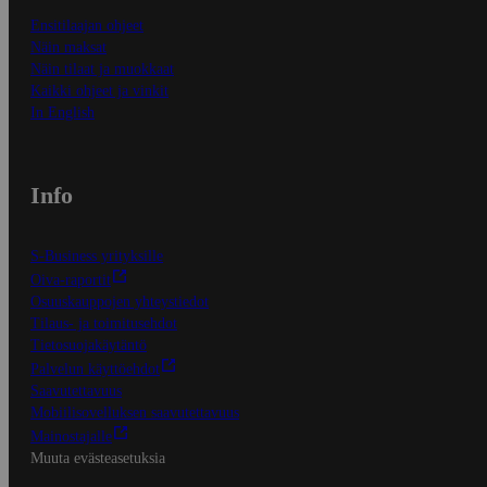
Ensitilaajan ohjeet
Näin maksat
Näin tilaat ja muokkaat
Kaikki ohjeet ja vinkit
In English
Info
S-Business yrityksille
Oiva-raportit
Osuuskauppojen yhteystiedot
Tilaus- ja toimitusehdot
Tietosuojakäytäntö
Palvelun käyttöehdot
Saavutettavuus
Mobiilisovelluksen saavutettavuus
Mainostajalle
Muuta evästeasetuksia