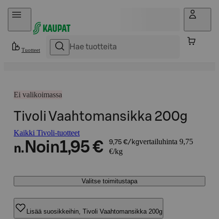
Hyppää sisältöön
Tuotteet
Ei valikoimassa
Tivoli Vaahtomansikka 200g
Kaikki Tivoli-tuotteet
vertailuhinta 9,75
Noin
1,95 €
9,75 €/kg
n.
€/kg
Valitse toimitustapa
Lisää suosikkeihin, Tivoli Vaahtomansikka 200g