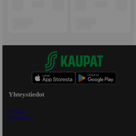
Yhteystiedot
Myymälät
Asiakaspalvelu