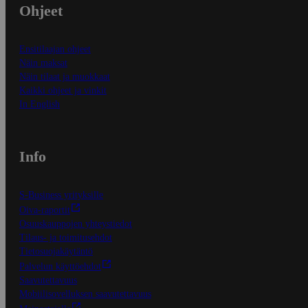
Ohjeet
Ensitilaajan ohjeet
Näin maksat
Näin tilaat ja muokkaat
Kaikki ohjeet ja vinkit
In English
Info
S-Business yrityksille
Oiva-raportit
Osuuskauppojen yhteystiedot
Tilaus- ja toimitusehdot
Tietosuojakäytäntö
Palvelun käyttöehdot
Saavutettavuus
Mobiilisovelluksen saavutettavuus