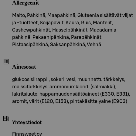
Allergeenit
Maito, Pähkinä, Maapähkinä, Gluteenia sisältävät viljat
ja -tuotteet, Soijapavut, Kaura, Ruis, Mantelit,
Cashewpähkinät, Hasselpähkinät, Macadamia-
pähkinä, Pekaanipähkinä, Parapähkinät,
Pistaasipähkinä, Saksanpähkinä, Vehnä
Ainesosat
glukoosisiirappii, sokeri, vesi, muunnettu tärkkelys,
maissitärkkelys, ammoniumkloridi (salmiakki),
lakritsiuute, happamuudensäätöaineet (E330, E331),
aromit, värit (E120, E153), pintakäsittelyaine (E903)
Yhteystiedot
Finnsweet oy