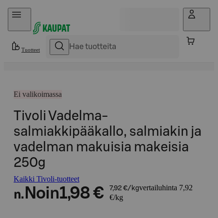
Hyppää sisältöön
Tuotteet
Ei valikoimassa
Tivoli Vadelma-
salmiakkipääkallo, salmiakin ja
vadelman makuisia makeisia
250g
Kaikki Tivoli-tuotteet
vertailuhinta 7,92
Noin
1,98 €
7,92 €/kg
n.
€/kg