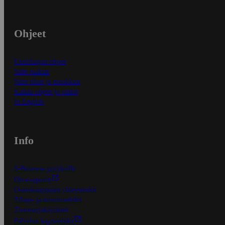
Ohjeet
Ensitilaajan ohjeet
Näin maksat
Näin tilaat ja muokkaat
Kaikki ohjeet ja vinkit
In English
Info
S-Business yrityksille
Oiva-raportit
Osuuskauppojen yhteystiedot
Tilaus- ja toimitusehdot
Tietosuojakäytäntö
Palvelun käyttöehdot