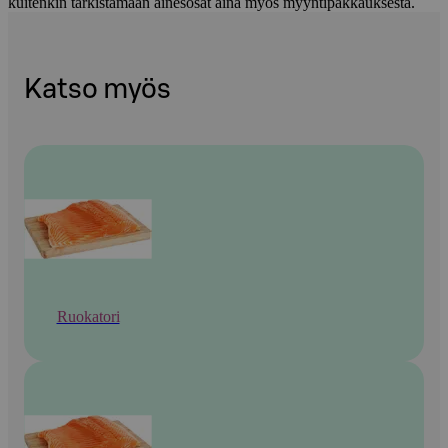
kuitenkin tarkistamaan ainesosat aina myös myyntipakkauksesta.
Katso myös
Ruokatori