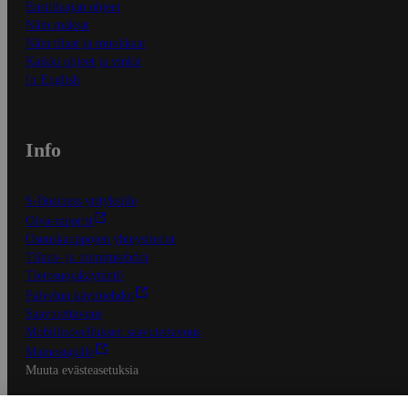
Ensitilaajan ohjeet
Näin maksat
Näin tilaat ja muokkaat
Kaikki ohjeet ja vinkit
In English
Info
S-Business yrityksille
Oiva-raportit
Osuuskauppojen yhteystiedot
Tilaus- ja toimitusehdot
Tietosuojakäytäntö
Palvelun käyttöehdot
Saavutettavuus
Mobiilisovelluksen saavutettavuus
Mainostajalle
Muuta evästeasetuksia