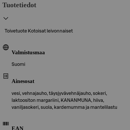
Tuotetiedot
Toivetuote Kotoisat leivonnaiset
Valmistusmaa
Suomi
Ainesosat
vesi, vehnajauho, täysjyvävehnäjauho, sokeri,
laktoositon margariini, KANANMUNA, hiiva,
vaniljasokeri, suola, kardemumma ja mantelilastu
EAN