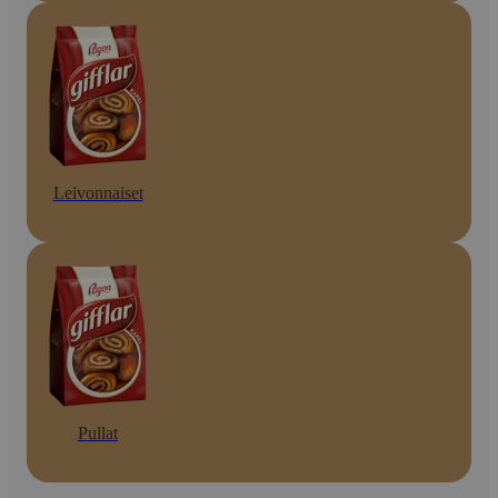
Leivonnaiset
Pullat