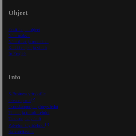
Ohjeet
Ensitilaajan ohjeet
Näin maksat
Näin tilaat ja muokkaat
Kaikki ohjeet ja vinkit
In English
Info
S-Business yrityksille
Oiva-raportit
Osuuskauppojen yhteystiedot
Tilaus- ja toimitusehdot
Tietosuojakäytäntö
Palvelun käyttöehdot
Saavutettavuus