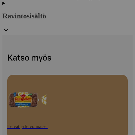
Ravintosisältö
Katso myös
Leivät ja leivonnaiset