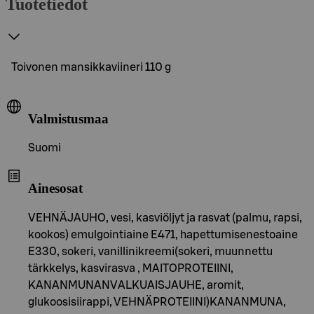
Tuotetiedot
Toivonen mansikkaviineri 110 g
Valmistusmaa
Suomi
Ainesosat
VEHNÄJAUHO, vesi, kasviöljyt ja rasvat (palmu, rapsi,
kookos) emulgointiaine E471, hapettumisenestoaine
E330, sokeri, vanillinikreemi(sokeri, muunnettu
tärkkelys, kasvirasva , MAITOPROTEIINI,
KANANMUNANVALKUAISJAUHE, aromit,
glukoosisiirappi, VEHNÄPROTEIINI)KANANMUNA,