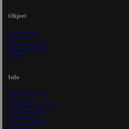
Ohjeet
Ensitilaajan ohjeet
Näin maksat
Näin tilaat ja muokkaat
Kaikki ohjeet ja vinkit
In English
Info
S-Business yrityksille
Oiva-raportit
Osuuskauppojen yhteystiedot
Tilaus- ja toimitusehdot
Tietosuojakäytäntö
Palvelun käyttöehdot
Saavutettavuus