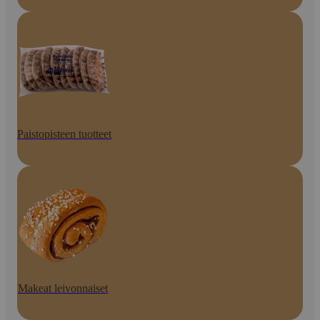
Paistopisteen tuotteet
Makeat leivonnaiset