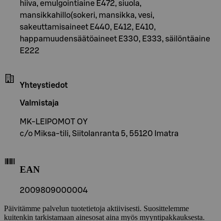
hiiva, emulgointiaine E472, siuola,
mansikkahillo(sokeri, mansikka, vesi,
sakeuttamisaineet E440, E412, E410,
happamuudensäätöaineet E330, E333, säilöntäaine
E222
Yhteystiedot
Valmistaja
MK-LEIPOMOT OY
c/o Miksa-tili, Siitolanranta 5, 55120 Imatra
EAN
2009809000004
Päivitämme palvelun tuotetietoja aktiivisesti. Suosittelemme
kuitenkin tarkistamaan ainesosat aina myös myyntipakkauksesta.