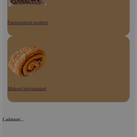
Paistopisteen tuotteet
Makeat leivonnaiset
Ladataan...