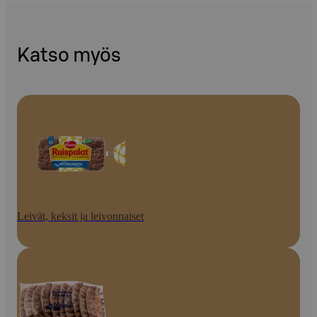
Katso myös
Leivät, keksit ja leivonnaiset