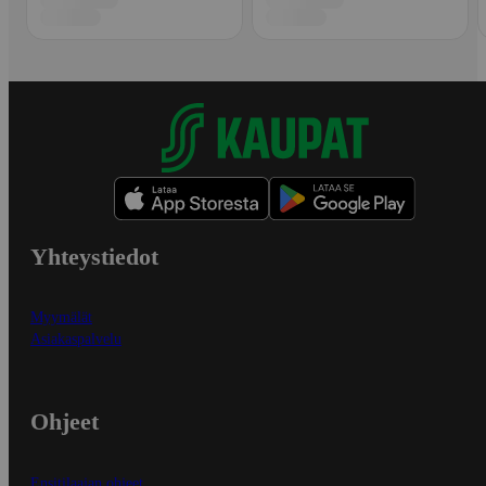
Yhteystiedot
Myymälät
Asiakaspalvelu
Ohjeet
Ensitilaajan ohjeet