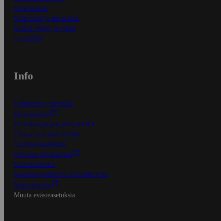
Näin maksat
Näin tilaat ja muokkaat
Kaikki ohjeet ja vinkit
In English
Info
S-Business yrityksille
Oiva-raportit
Osuuskauppojen yhteystiedot
Tilaus- ja toimitusehdot
Tietosuojakäytäntö
Palvelun käyttöehdot
Saavutettavuus
Mobiilisovelluksen saavutettavuus
Mainostajalle
Muuta evästeasetuksia