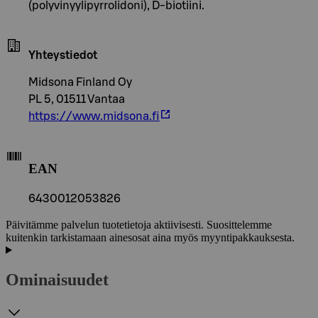
(polyvinyylipyrrolidoni), D-biotiini.
Yhteystiedot
Midsona Finland Oy
PL 5, 01511 Vantaa
https://www.midsona.fi
EAN
6430012053826
Päivitämme palvelun tuotetietoja aktiivisesti. Suosittelemme
kuitenkin tarkistamaan ainesosat aina myös myyntipakkauksesta.
Ominaisuudet