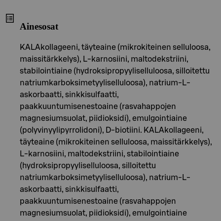
Ainesosat
KALAkollageeni, täyteaine (mikrokiteinen selluloosa,
maissitärkkelys), L-karnosiini, maltodekstriini,
stabilointiaine (hydroksipropyyliselluloosa, silloitettu
natriumkarboksimetyyliselluloosa), natrium-L-
askorbaatti, sinkkisulfaatti,
paakkuuntumisenestoaine (rasvahappojen
magnesiumsuolat, piidioksidi), emulgointiaine
(polyvinyylipyrrolidoni), D-biotiini. KALAkollageeni,
täyteaine (mikrokiteinen selluloosa, maissitärkkelys),
L-karnosiini, maltodekstriini, stabilointiaine
(hydroksipropyyliselluloosa, silloitettu
natriumkarboksimetyyliselluloosa), natrium-L-
askorbaatti, sinkkisulfaatti,
paakkuuntumisenestoaine (rasvahappojen
magnesiumsuolat, piidioksidi), emulgointiaine