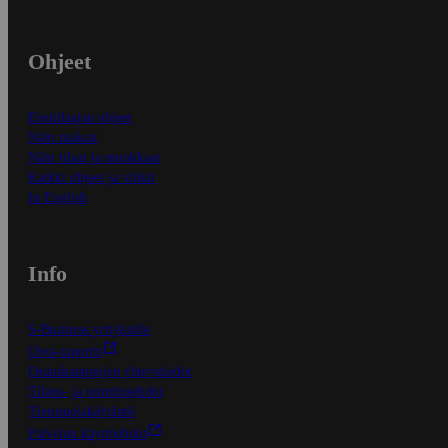
Ohjeet
Ensitilaajan ohjeet
Näin maksat
Näin tilaat ja muokkaat
Kaikki ohjeet ja vinkit
In English
Info
S-Business yrityksille
Oiva-raportit
Osuuskauppojen yhteystiedot
Tilaus- ja toimitusehdot
Tietosuojakäytäntö
Palvelun käyttöehdot