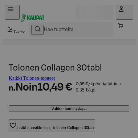
Hyppää sisältöön
Tuotteet
Tolonen Collagen 30tabl
Kaikki Tolonen-tuotteet
vertailuhinta
Noin
10,49 €
0,35 €/kpl
n.
0,35 €/kpl
Valitse toimitustapa
Lisää suosikkeihin, Tolonen Collagen 30tabl