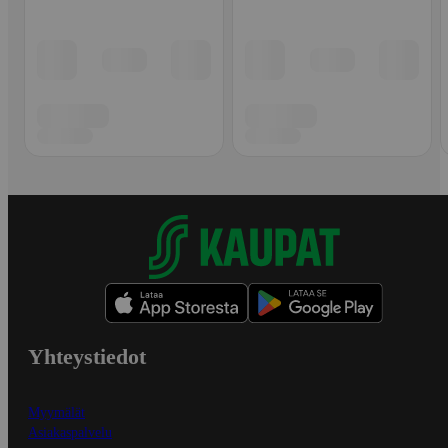
Yhteystiedot
Myymälät
Asiakaspalvelu