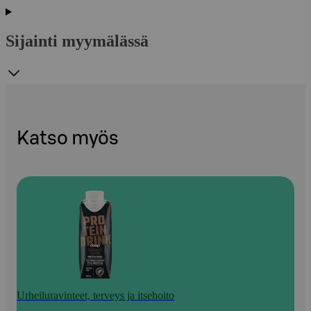
Sijainti myymälässä
Katso myös
Urheiluravinteet, terveys ja itsehoito