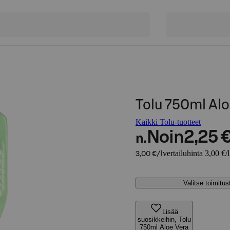
Tolu 750ml Alo
Kaikki Tolu-tuotteet
Noin
2,25 
n.
vertailuhinta 3,00 €/l
3,00 €/l
Valitse toimitu
Lisää
suosikkeihin, Tolu
750ml Aloe Vera