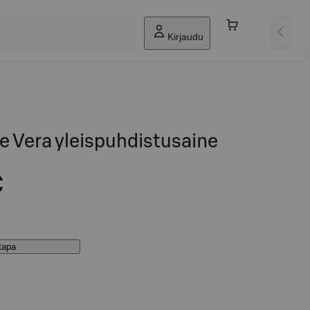
Kirjaudu
e Vera yleispuhdistusaine
€
stapa