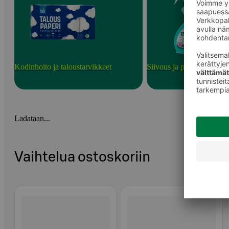
Kodinhoito ja taloustarvikkeet
Siivous ja puhdistusainee
Ladataan...
Vaihtelua ostoskoriin
Ohita listaus