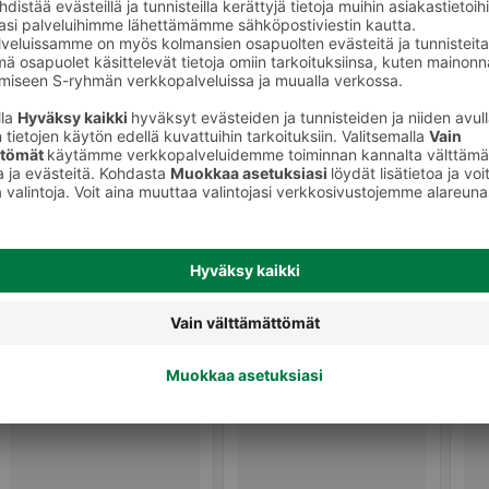
t
Yleispuhdistusaineet