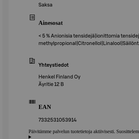
Saksa
Ainesosat
< 5 % Anionisia tensidejä|ionittomia tensid
methylpropional|Citronellol|Linalool|Säilön
Yhteystiedot
Henkel Finland Oy
Äyritie 12 B
EAN
7332531053914
Päivitämme palvelun tuotetietoja aktiivisesti. Suositte