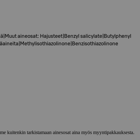
ejä|Muut aineosat: Hajusteet|Benzyl salicylate|Butylphenyl
täaineita|Methylisothiazolinone|Benzisothiazolinone
lemme kuitenkin tarkistamaan ainesosat aina myös myyntipakkauksesta.