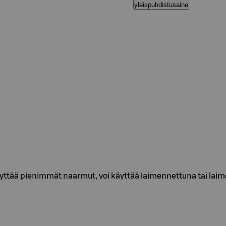
yleispuhdistusaine
äivyttää pienimmät naarmut, voi käyttää laimennettuna tai lai