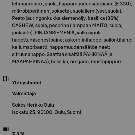
lehmänmaito , suola, happamuudensäätöaine (E 330),
mikrobiperäinen juoksete), suolaliemi(vesi, suola),
Pesto (auringonkukka siemenöljy, basilika (36%),
CASHEW, suola, pecorino (lampaan MAITO, suola,
juoksete), PINJANSIEMENIÄ, valkosipuli,
hapettumisenestoaine: askorbiinihappo; säilöntäaine:
kaliumsorbaatti, happamuudensäätöaineet:
sitruunahappo. Saattaa sisältää PÄHKINÄÄ ja
MAAPÄHKINÄÄ), basilika, oregano, mustapippuri
Yhteystiedot
Valmistaja
Sokos Herkku Oulu
Isokatu 25, 90100, Oulu, Suomi
EAN