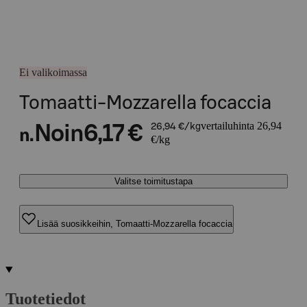
Ei valikoimassa
Tomaatti-Mozzarella focaccia
vertailuhinta 26,94
Noin
6,17 €
26,94 €/kg
n.
€/kg
Valitse toimitustapa
Lisää suosikkeihin, Tomaatti-Mozzarella focaccia
Tuotetiedot