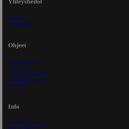
Yhteystiedot
Myymälät
Asiakaspalvelu
Ohjeet
Ensitilaajan ohjeet
Näin maksat
Näin tilaat ja muokkaat
Kaikki ohjeet ja vinkit
In English
Info
S-Business yrityksille
Oiva-raportit