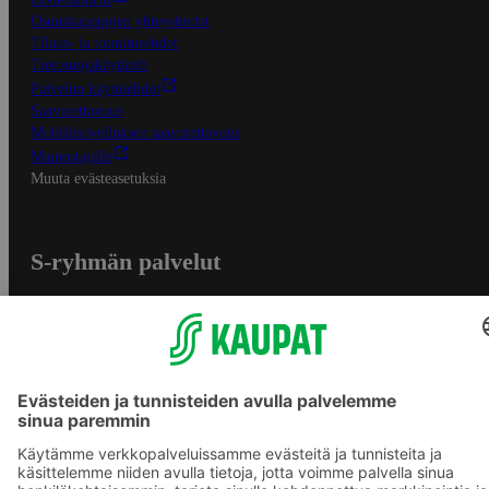
Osuuskauppojen yhteystiedot
Tilaus- ja toimitusehdot
Tietosuojakäytäntö
Palvelun käyttöehdot
Saavutettavuus
Mobiilisovelluksen saavutettavuus
Mainostajalle
Muuta evästeasetuksia
S-ryhmän palvelut
S-ryhmä
Asiakasomistajuus
Yhteishyvä Ruoka -sovellus
S-ostoslista -sovellus
Prisma.fi
Sokos.fi
S-Pankki