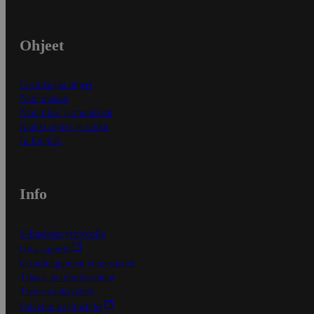
Ohjeet
Ensitilaajan ohjeet
Näin maksat
Näin tilaat ja muokkaat
Kaikki ohjeet ja vinkit
In English
Info
S-Business yrityksille
Oiva-raportit
Osuuskauppojen yhteystiedot
Tilaus- ja toimitusehdot
Tietosuojakäytäntö
Palvelun käyttöehdot