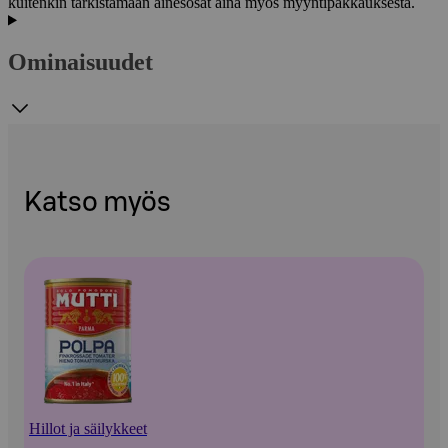
kuitenkin tarkistamaan ainesosat aina myös myyntipakkauksesta.
Ominaisuudet
Katso myös
Hillot ja säilykkeet