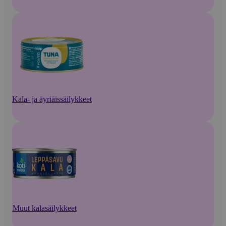
Kala- ja äyriäissäilykkeet
Muut kalasäilykkeet