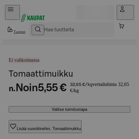
Hyppää sisältöön
Tuotteet
Ei valikoimassa
Tomaattimuikku
vertailuhinta 32,65
Noin
5,55 €
32,65 €/kg
n.
€/kg
Valitse toimitustapa
Lisää suosikkeihin, Tomaattimuikku