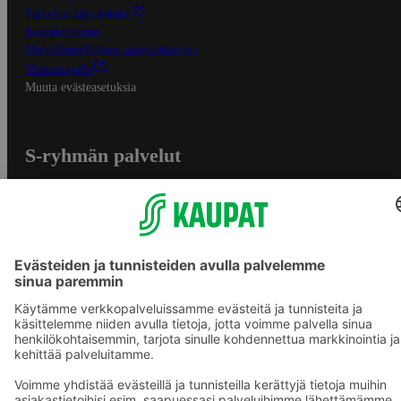
Palvelun käyttöehdot
Saavutettavuus
Mobiilisovelluksen saavutettavuus
Mainostajalle
Muuta evästeasetuksia
S-ryhmän palvelut
S-ryhmä
Asiakasomistajuus
Yhteishyvä Ruoka -sovellus
S-ostoslista -sovellus
Prisma.fi
Sokos.fi
S-Pankki
Yhteishyvä
Sokos Hotels
Raflaamo