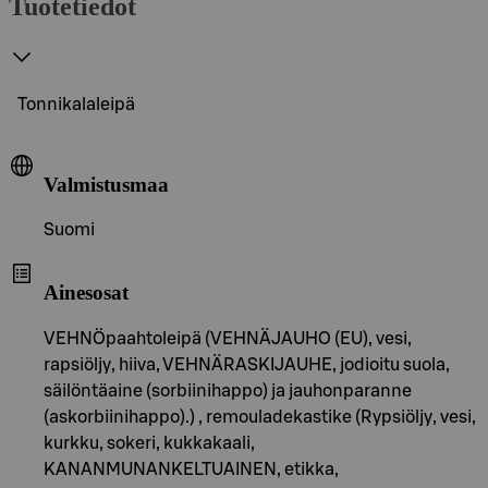
Tuotetiedot
Tonnikalaleipä
Valmistusmaa
Suomi
Ainesosat
VEHNÖpaahtoleipä (VEHNÄJAUHO (EU), vesi,
rapsiöljy, hiiva, VEHNÄRASKIJAUHE, jodioitu suola,
säilöntäaine (sorbiinihappo) ja jauhonparanne
(askorbiinihappo).) , remouladekastike (Rypsiöljy, vesi,
kurkku, sokeri, kukkakaali,
KANANMUNANKELTUAINEN, etikka,