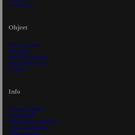
Asiakaspalvelu
Ohjeet
Ensitilaajan ohjeet
Näin maksat
Näin tilaat ja muokkaat
Kaikki ohjeet ja vinkit
In English
Info
S-Business yrityksille
Oiva-raportit
Osuuskauppojen yhteystiedot
Tilaus- ja toimitusehdot
Tietosuojakäytäntö