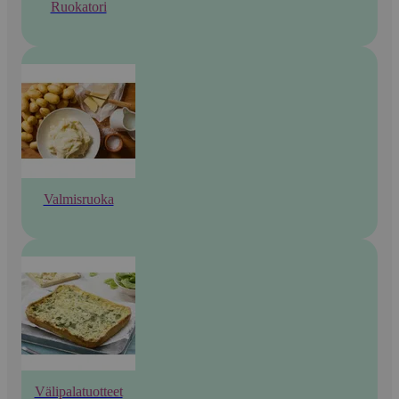
Ruokatori
Valmisruoka
Välipalatuotteet