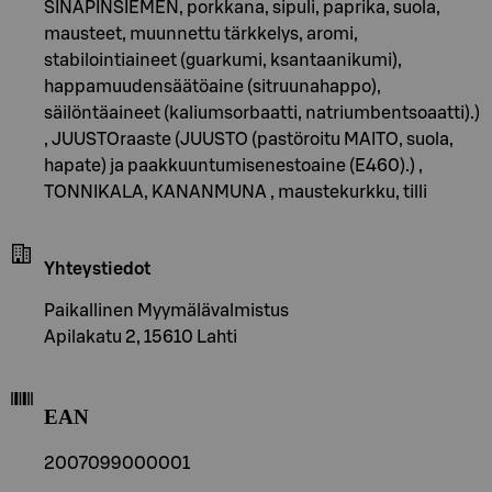
SINAPINSIEMEN, porkkana, sipuli, paprika, suola,
mausteet, muunnettu tärkkelys, aromi,
stabilointiaineet (guarkumi, ksantaanikumi),
happamuudensäätöaine (sitruunahappo),
säilöntäaineet (kaliumsorbaatti, natriumbentsoaatti).)
, JUUSTOraaste (JUUSTO (pastöroitu MAITO, suola,
hapate) ja paakkuuntumisenestoaine (E460).) ,
TONNIKALA, KANANMUNA , maustekurkku, tilli
Yhteystiedot
Paikallinen Myymälävalmistus
Apilakatu 2, 15610 Lahti
EAN
2007099000001