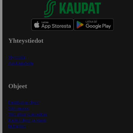
Yhteystiedot
Myymälät
Asiakaspalvelu
Ohjeet
Ensitilaajan ohjeet
Näin maksat
Näin tilaat ja muokkaat
Kaikki ohjeet ja vinkit
In English