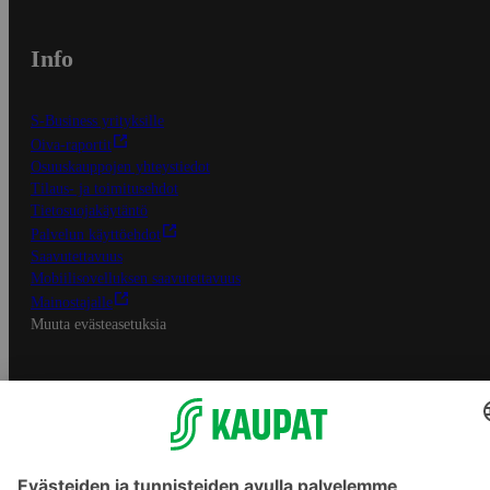
Info
S-Business yrityksille
Oiva-raportit
Osuuskauppojen yhteystiedot
Tilaus- ja toimitusehdot
Tietosuojakäytäntö
Palvelun käyttöehdot
Saavutettavuus
Mobiilisovelluksen saavutettavuus
Mainostajalle
Muuta evästeasetuksia
S-ryhmän palvelut
S-ryhmä