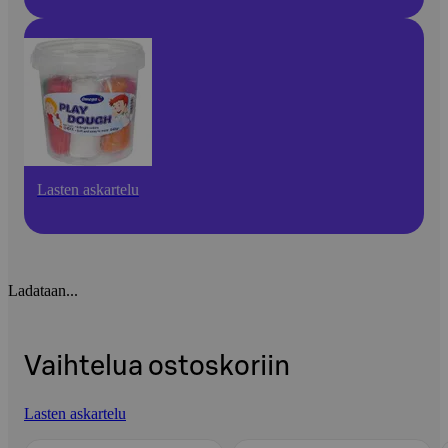
Lasten askartelu
Ladataan...
Vaihtelua ostoskoriin
Lasten askartelu
Ohita listaus