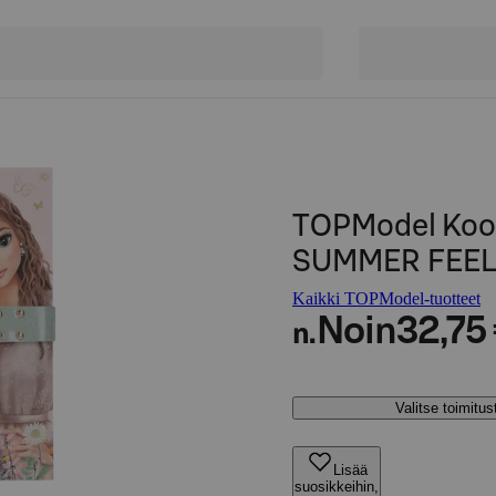
TOPModel Koodi
SUMMER FEEL
Kaikki TOPModel-tuotteet
Noin
32,75
n.
Valitse toimitu
Lisää
suosikkeihin,