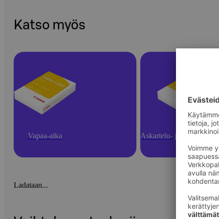
Katso myös
Vapaa-aika
Askartelu- ja toimistotarv
Ladataan...