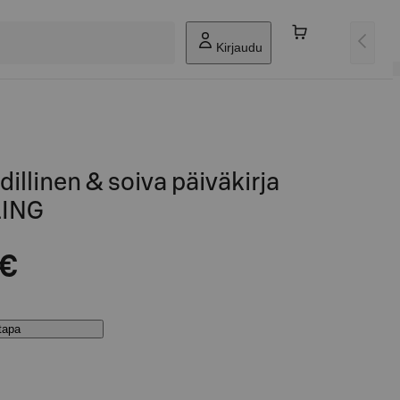
Kirjaudu
llinen & soiva päiväkirja
ING
 €
stapa