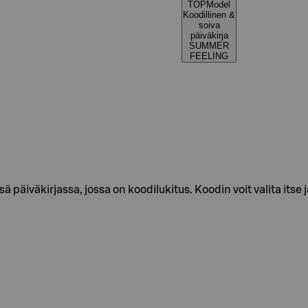
TOPModel
Koodillinen &
soiva
päiväkirja
SUMMER
FEELING
sä päiväkirjassa, jossa on koodilukitus. Koodin voit valita itse