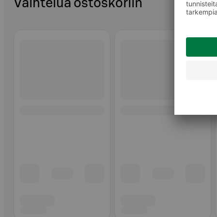
Vaihtelua ostoskoriin
Ohita listaus