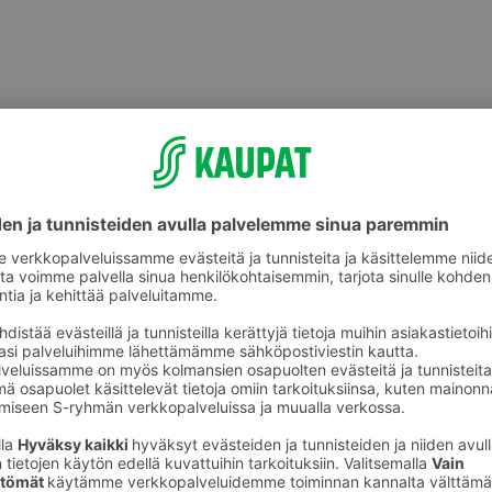
ikkeet
Lasten askartelu