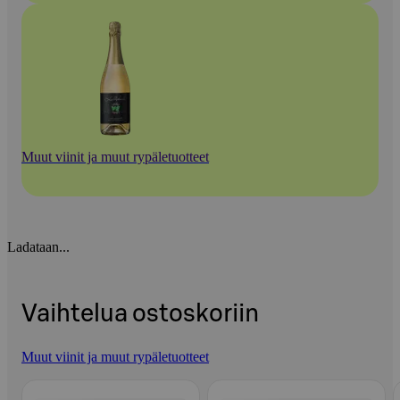
Muut viinit ja muut rypäletuotteet
Ladataan...
Vaihtelua ostoskoriin
Muut viinit ja muut rypäletuotteet
Ohita listaus