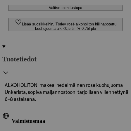
Valitse toimitustapa
Lisää suosikkeihin, Törley rosé alkoholiton hiilihapotettu
kuohujuoma alk <0,5 til- % 0,75l plo
Tuotetiedot
ALKOHOLITON, makea, hedelmäinen rose kuohujuoma
Unkarista, sopiva maljannostoon, tarjoillaan viilennettynä
6-8 asteisena.
Valmistusmaa