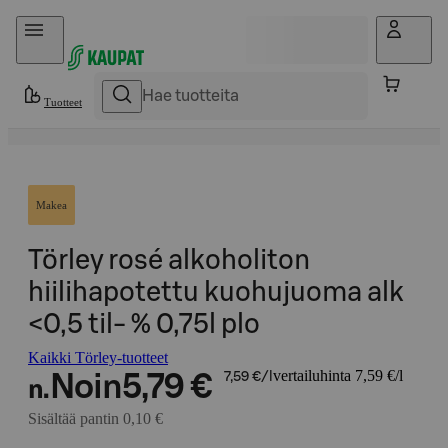
Hyppää sisältöön
Tuotteet
Makea
Törley rosé alkoholiton
hiilihapotettu kuohujuoma alk
<0,5 til- % 0,75l plo
Kaikki Törley-tuotteet
vertailuhinta 7,59 €/l
Noin
5,79 €
7,59 €/l
n.
Sisältää pantin 0,10 €