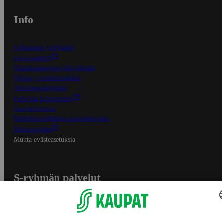
Info
S-Business yrityksille
Oiva-raportit
Osuuskauppojen yhteystiedot
Tilaus- ja toimitusehdot
Tietosuojakäytäntö
Palvelun käyttöehdot
Saavutettavuus
Mobiilisovelluksen saavutettavuus
Mainostajalle
Muuta evästeasetuksia
S-ryhmän palvelut
S-ryhmä
Asiakasomistajuus