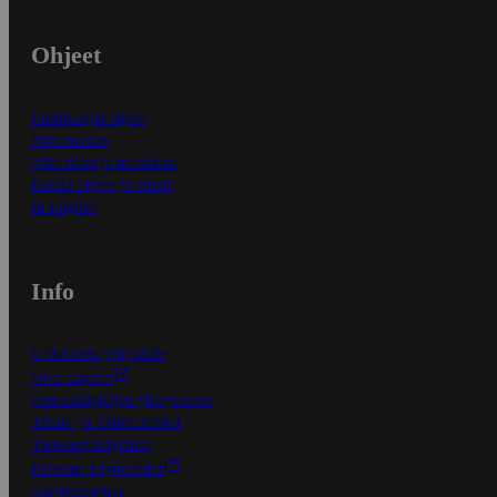
Ohjeet
Ensitilaajan ohjeet
Näin maksat
Näin tilaat ja muokkaat
Kaikki ohjeet ja vinkit
In English
Info
S-Business yrityksille
Oiva-raportit
Osuuskauppojen yhteystiedot
Tilaus- ja toimitusehdot
Tietosuojakäytäntö
Palvelun käyttöehdot
Saavutettavuus