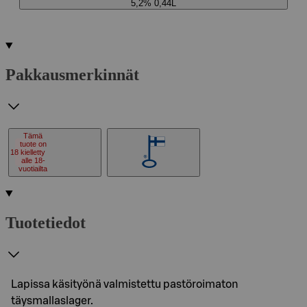
5,2% 0,44L
Pakkausmerkinnät
Tämä
tuote on
18
kielletty
alle 18-
vuotiailta
Tuotetiedot
Lapissa käsityönä valmistettu pastöroimaton
täysmallaslager.