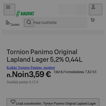
Hyppää sisältöön
Tuotteet
Tornion Panimo Original
Lapland Lager 5,2% 0,44L
Kaikki Tornion Panimo -tuotteet
vertailuhinta 7,82 €/l
Noin
3,59 €
7,82 €/l
n.
Sisältää pantin 0,15 €
Lisää suosikkeihin, Tornion Panimo Original Lapland Lager