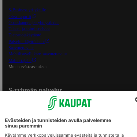
S-Business yrityksille
Oiva-raportit
Osuuskauppojen yhteystiedot
Tilaus- ja toimitusehdot
Tietosuojakäytäntö
Palvelun käyttöehdot
Saavutettavuus
Mobiilisovelluksen saavutettavuus
Mainostajalle
Muuta evästeasetuksia
S-ryhmän palvelut
S-ryhmä
Asiakasomistajuus
Yhteishyvä Ruoka -sovellus
S-ostoslista -sovellus
Prisma.fi