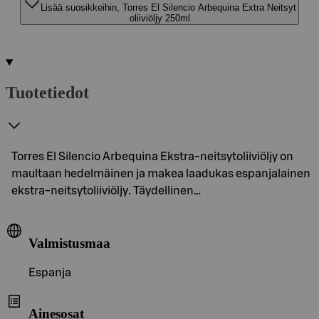
Lisää suosikkeihin, Torres El Silencio Arbequina Extra Neitsyt
oliiviöljy 250ml
Tuotetiedot
Torres El Silencio Arbequina Ekstra-neitsytoliiviöljy on
maultaan hedelmäinen ja makea laadukas espanjalainen
ekstra-neitsytoliiviöljy. Täydellinen…
Valmistusmaa
Espanja
Ainesosat