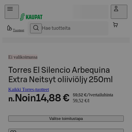
Hyppää sisältöön
Tuotteet
Ei valikoimassa
Torres El Silencio Arbequina
Extra Neitsyt oliiviöljy 250ml
Kaikki Torres-tuotteet
vertailuhinta
Noin
14,88 €
59,52 €/l
n.
59,52 €/l
Valitse toimitustapa