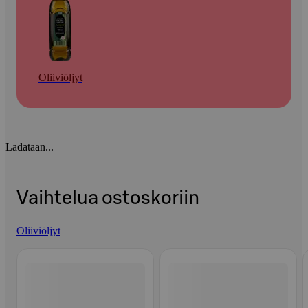
Oliiviöljyt
Ladataan...
Vaihtelua ostoskoriin
Oliiviöljyt
Ohita listaus