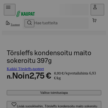
Hyppää sisältöön
Tuotteet
Törsleffs kondensoitu maito
sokeroitu 397g
Kaikki Törsleffs-tuotteet
vertailuhinta 6,93
Noin
2,75 €
6,93 €/kg
n.
€/kg
Valitse toimitustapa
Lisää suosikkeihin, Törsleffs kondensoitu maito sokeroitu