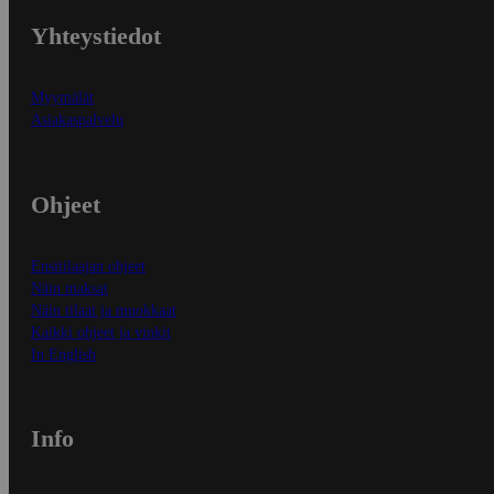
Yhteystiedot
Myymälät
Asiakaspalvelu
Ohjeet
Ensitilaajan ohjeet
Näin maksat
Näin tilaat ja muokkaat
Kaikki ohjeet ja vinkit
In English
Info