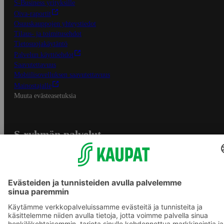
S-Business yrityksille
Oiva-raportit
Osuuskauppojen yhteystiedot
Tilaus- ja toimitusehdot
Tietosuojakäytäntö
Palvelun käyttöehdot
Saavutettavuus
Mobiilisovelluksen saavutettavuus
Mainostajalle
Muuta evästeasetuksia
S-ryhmän palvelut
S-ryhmä
Asiakasomistajuus
Yhteishyvä Ruoka -sovellus
S-ostoslista -sovellus
Prisma.fi
Sokos.fi