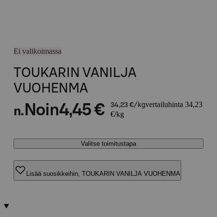
Ei valikoimassa
TOUKARIN VANILJA
VUOHENMA
vertailuhinta 34,23
Noin
4,45 €
34,23 €/kg
n.
€/kg
Valitse toimitustapa
Lisää suosikkeihin, TOUKARIN VANILJA VUOHENMA