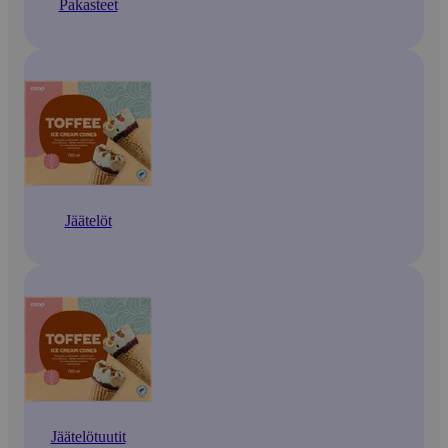
Pakasteet
Jäätelöt
Jäätelötuutit