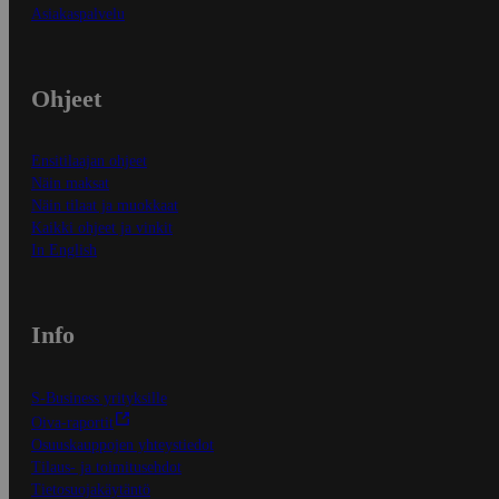
Asiakaspalvelu
Ohjeet
Ensitilaajan ohjeet
Näin maksat
Näin tilaat ja muokkaat
Kaikki ohjeet ja vinkit
In English
Info
S-Business yrityksille
Oiva-raportit
Osuuskauppojen yhteystiedot
Tilaus- ja toimitusehdot
Tietosuojakäytäntö