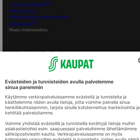
Palvelun käyttöehdot
Saavutettavuus
Mobiilisovelluksen saavutettavuus
Mainostajalle
Muuta evästeasetuksia
S-ryhmän palvelut
S-ryhmä
Asiakasomistajuus
Yhteishyvä Ruoka -sovellus
S-ostoslista -sovellus
Prisma.fi
Sokos.fi
S-Pankki
Yhteishyvä
Sokos Hotels
Raflaamo