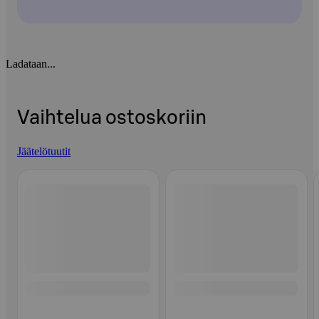
Ladataan...
Vaihtelua ostoskoriin
Jäätelötuutit
Ohita listaus