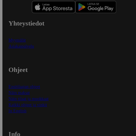
Yhteystiedot
Myymälät
Asiakaspalvelu
Ohjeet
Ensitilaajan ohjeet
Näin maksat
Näin tilaat ja muokkaat
Kaikki ohjeet ja vinkit
In English
Info