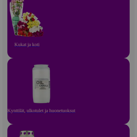
Kukat ja koti
Kynttilät, ulkotulet ja huonetuoksut