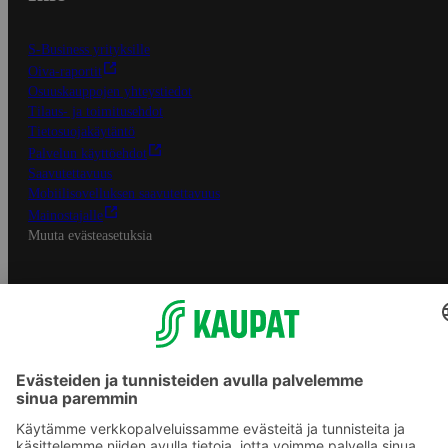
S-Business yrityksille
Oiva-raportit
Osuuskauppojen yhteystiedot
Tilaus- ja toimitusehdot
Tietosuojakäytäntö
Palvelun käyttöehdot
Saavutettavuus
Mobiilisovelluksen saavutettavuus
Mainostajalle
Muuta evästeasetuksia
S-ryhmän palvelut
S-ryhmä
Asiakasomistajuus
Yhteishyvä Ruoka -sovellus
S-ostoslista -sovellus