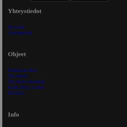
Yhteystiedot
Myymälät
Asiakaspalvelu
Ohjeet
Ensitilaajan ohjeet
Näin maksat
Näin tilaat ja muokkaat
Kaikki ohjeet ja vinkit
In English
Info