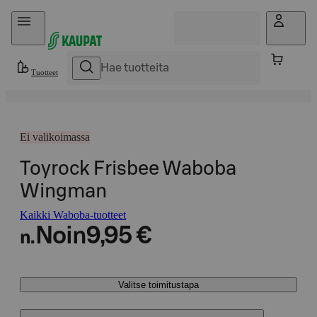
Hyppää sisältöön
Tuotteet
Ei valikoimassa
Toyrock Frisbee Waboba
Wingman
Kaikki Waboba-tuotteet
Noin
9,95 €
n.
Valitse toimitustapa