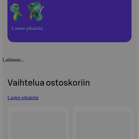
Lasten pihalelut
Ladataan...
Vaihtelua ostoskoriin
Lasten pihalelut
Ohita listaus