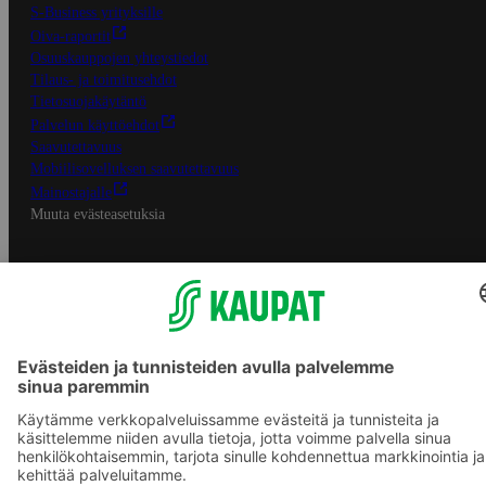
S-Business yrityksille
Oiva-raportit
Osuuskauppojen yhteystiedot
Tilaus- ja toimitusehdot
Tietosuojakäytäntö
Palvelun käyttöehdot
Saavutettavuus
Mobiilisovelluksen saavutettavuus
Mainostajalle
Muuta evästeasetuksia
S-ryhmän palvelut
S-ryhmä
Asiakasomistajuus
Yhteishyvä Ruoka -sovellus
S-ostoslista -sovellus
Prisma.fi
Sokos.fi