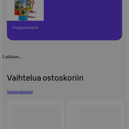
Saippuakuplat
Ladataan...
Vaihtelua ostoskoriin
Saippuakuplat
Ohita listaus