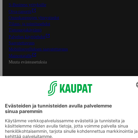
S-Business yrityksille
Oiva-raportit
Osuuskauppojen yhteystiedot
Tilaus- ja toimitusehdot
Tietosuojakäytäntö
Palvelun käyttöehdot
Saavutettavuus
Mobiilisovelluksen saavutettavuus
Mainostajalle
Muuta evästeasetuksia
S-ryhmän palvelut
S-ryhmä
Asiakasomistajuus
Yhteishyvä Ruoka -sovellus
S-ostoslista -sovellus
Prisma.fi
Sokos.fi