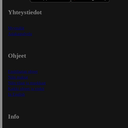
Yhteystiedot
Myymälät
Asiakaspalvelu
Ohjeet
Ensitilaajan ohjeet
Näin maksat
Näin tilaat ja muokkaat
Kaikki ohjeet ja vinkit
In English
Info