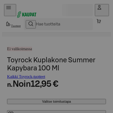
Hyppää sisältöön
Tuotteet
Ei valikoimassa
Toyrock Kuplakone Summer
Kapybara 100 Ml
Kaikki Toyrock-tuotteet
Noin
12,95 €
n.
Valitse toimitustapa