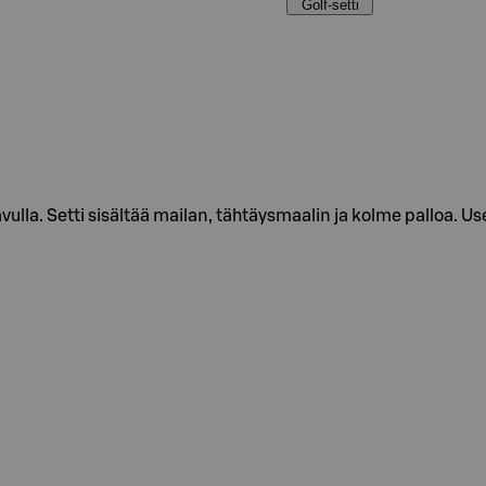
Golf-setti
ulla. Setti sisältää mailan, tähtäysmaalin ja kolme palloa. Usei