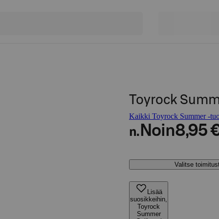
Toyrock Summe
Kaikki Toyrock Summer -tuo
Noin
8,95 
n.
Valitse toimitu
Lisää
suosikkeihin,
Toyrock
Summer