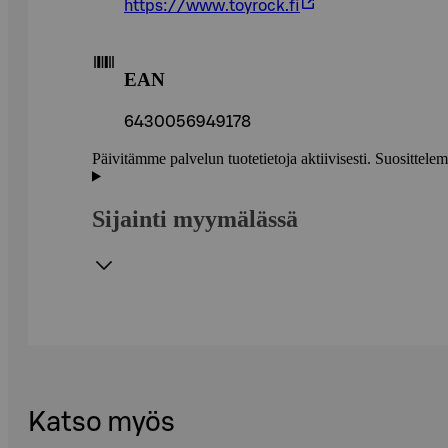
https://www.toyrock.fi
EAN
6430056949178
Päivitämme palvelun tuotetietoja aktiivisesti. Suositte
Sijainti myymälässä
Katso myös