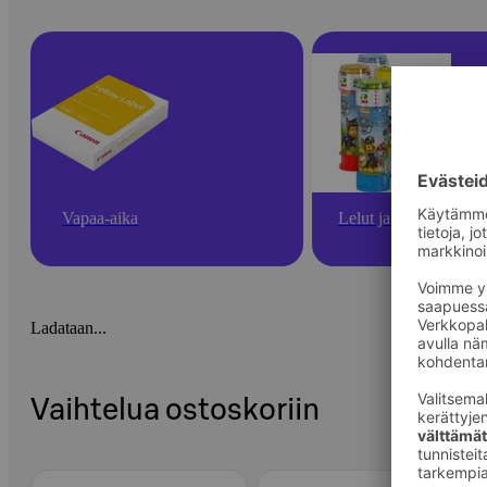
Vapaa-aika
Lelut ja pelit
Ladataan...
Vaihtelua ostoskoriin
Ohita listaus