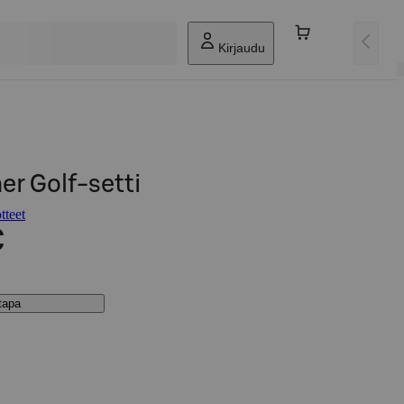
Kirjaudu
r Golf-setti
tteet
€
stapa