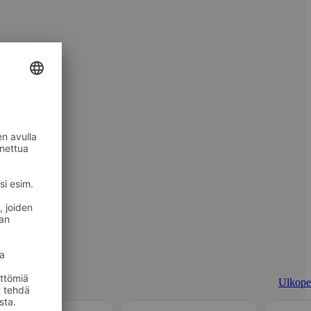
Ulkopel