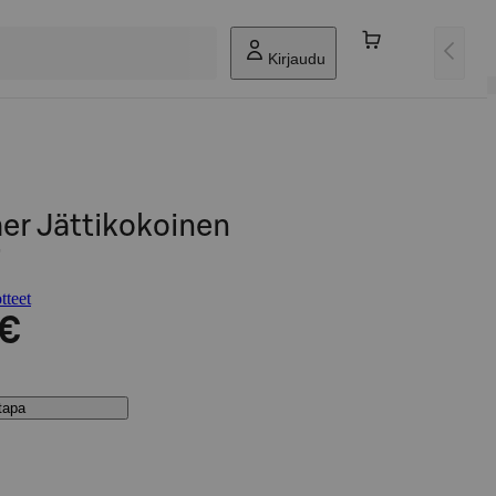
Kirjaudu
r Jättikokoinen
i
tteet
 €
stapa