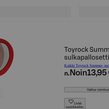
Toyrock Summe
sulkapallosett
Kaikki Toyrock Summer -tuo
Noin
13,95
n.
Valitse toimitu
Lisää
suosikkeihin,