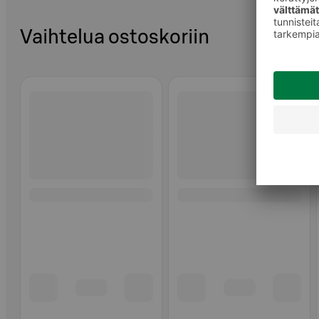
Vaihtelua ostoskoriin
Ohita listaus