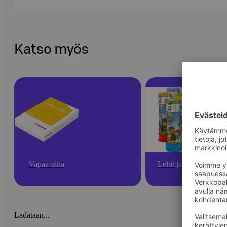
Katso myös
Vapaa-aika
Lelut ja pelit
Ladataan...