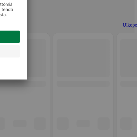
Ulkopel