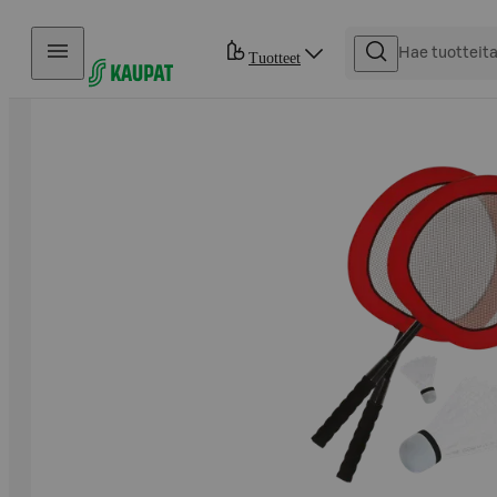
Hyppää sisältöön
Tuotteet