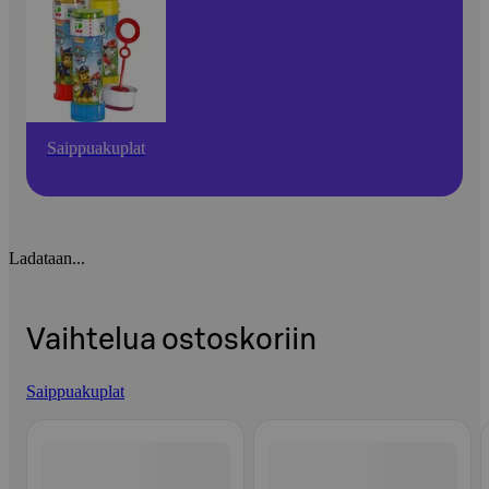
Saippuakuplat
Ladataan...
Vaihtelua ostoskoriin
Saippuakuplat
Ohita listaus