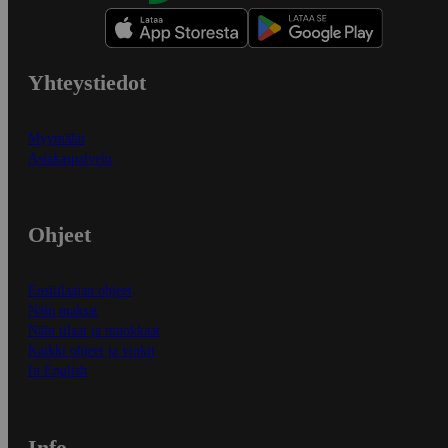
Yhteystiedot
Myymälät
Asiakaspalvelu
Ohjeet
Ensitilaajan ohjeet
Näin maksat
Näin tilaat ja muokkaat
Kaikki ohjeet ja vinkit
In English
Info