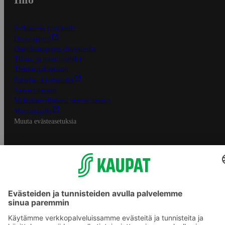
S-Business yrityksille
Oiva-raportit
Osuuskauppojen yhteystiedot
Tilaus- ja toimitusehdot
Tietosuojakäytäntö
Palvelun käyttöehdot
Saavutettavuus
Mobiilisovelluksen saavutettavuus
Mainostajalle
Muuta evästeasetuksia
S-ryhmän palvelut
S-ryhmä
Asiakasomistajuus
Yhteishyvä Ruoka -sovellus
S-ostoslista -sovellus