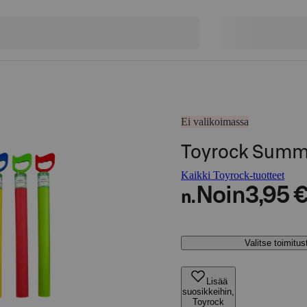
Ei valikoimassa
Toyrock Summe
Kaikki Toyrock-tuotteet
Noin
3,95 
n.
Valitse toimitu
Lisää
suosikkeihin,
Toyrock