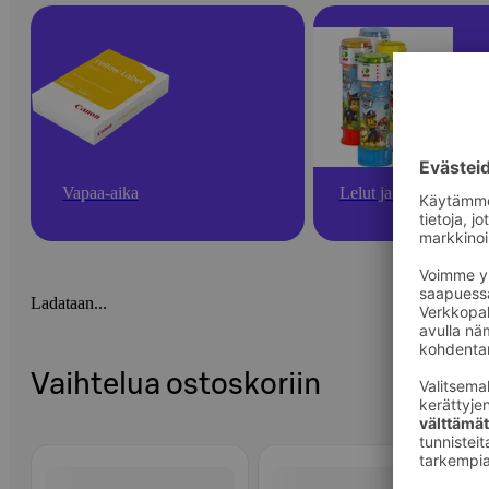
Vapaa-aika
Lelut ja pelit
Ladataan...
Vaihtelua ostoskoriin
Ohita listaus