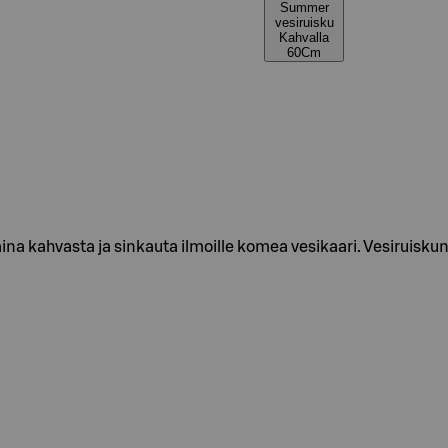
Summer
vesiruisku
Kahvalla
60Cm
aina kahvasta ja sinkauta ilmoille komea vesikaari. Vesiruisku