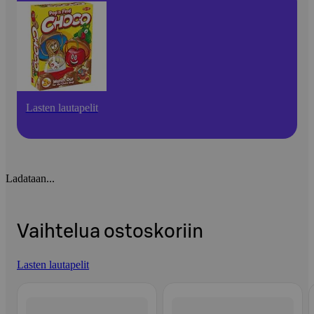
Lasten lautapelit
Ladataan...
Vaihtelua ostoskoriin
Lasten lautapelit
Ohita listaus