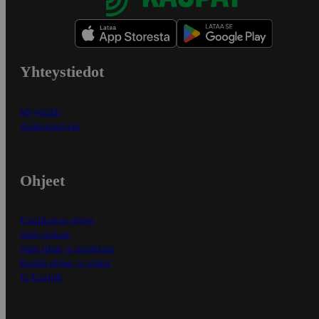
Yhteystiedot
Myymälät
Asiakaspalvelu
Ohjeet
Ensitilaajan ohjeet
Näin maksat
Näin tilaat ja muokkaat
Kaikki ohjeet ja vinkit
In English