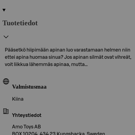
Tuotetiedot
Pääsetkö hiipimään apinan luo varastamaan helmen niin
ettei apina huomaa sinua? Jos apinan silmät ovat vihreät,
voit liikkua lähemmäs apinaa, mutta…
Valmistusmaa
Kiina
Yhteystiedot
Amo Toys AB
BOX 10204, 434 23 Kungsbacka, Sweden