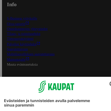
Info
S-Business yrityksille
Oiva-raportit
Osuuskauppojen yhteystiedot
Tilaus- ja toimitusehdot
Tietosuojakäytäntö
Palvelun käyttöehdot
Saavutettavuus
Mobiilisovelluksen saavutettavuus
Mainostajalle
Muuta evästeasetuksia
S-ryhmän palvelut
S-ryhmä
Asiakasomistajuus
Yhteishyvä Ruoka -sovellus