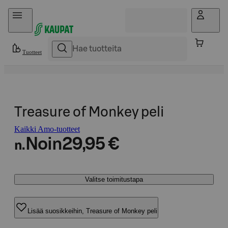
Hyppää sisältöön
Tuotteet
Treasure of Monkey peli
Kaikki Amo-tuotteet
Noin
29,95 €
n.
Valitse toimitustapa
Lisää suosikkeihin, Treasure of Monkey peli