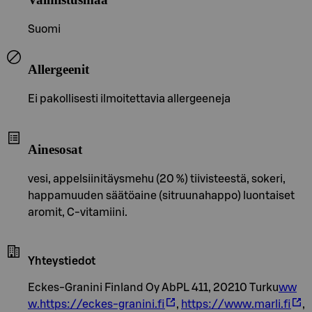
Suomi
Allergeenit
Ei pakollisesti ilmoitettavia allergeeneja
Ainesosat
vesi, appelsiinitäysmehu (20 %) tiivisteestä, sokeri,
happamuuden säätöaine (sitruunahappo) luontaiset
aromit, C-vitamiini.
Yhteystiedot
Eckes-Granini Finland Oy AbPL 411, 20210 Turku
ww
w.https://eckes-granini.fi
,
https://www.marli.fi
,