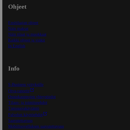
Ohjeet
Ensitilaajan ohjeet
Näin maksat
Näin tilaat ja muokkaat
Kaikki ohjeet ja vinkit
In English
Info
S-Business yrityksille
Oiva-raportit
Osuuskauppojen yhteystiedot
Tilaus- ja toimitusehdot
Tietosuojakäytäntö
Palvelun käyttöehdot
Saavutettavuus
Mobiilisovelluksen saavutettavuus