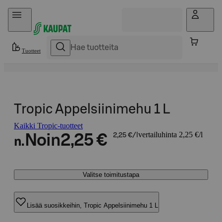
Hyppää sisältöön
Tuotteet
Tropic Appelsiinimehu 1 L
Kaikki Tropic-tuotteet
vertailuhinta 2,25 €/l
Noin
2,25 €
2,25 €/l
n.
Valitse toimitustapa
Lisää suosikkeihin, Tropic Appelsiinimehu 1 L