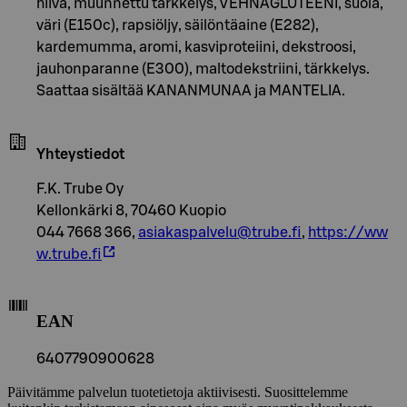
hiiva, muunnettu tärkkelys, VEHNÄGLUTEENI, suola,
väri (E150c), rapsiöljy, säilöntäaine (E282),
kardemumma, aromi, kasviproteiini, dekstroosi,
jauhonparanne (E300), maltodekstriini, tärkkelys.
Saattaa sisältää KANANMUNAA ja MANTELIA.
Yhteystiedot
F.K. Trube Oy
Kellonkärki 8, 70460 Kuopio
044 7668 366,
asiakaspalvelu@trube.fi
,
https://ww
w.trube.fi
EAN
6407790900628
Päivitämme palvelun tuotetietoja aktiivisesti. Suosittelemme