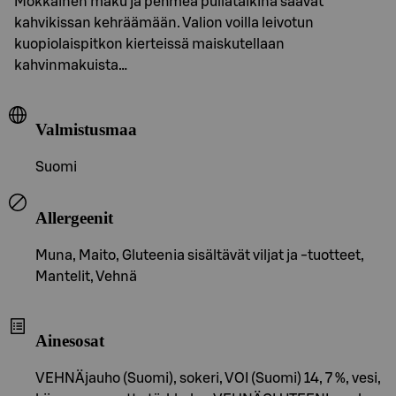
Mokkainen maku ja pehmeä pullataikina saavat
kahvikissan kehräämään. Valion voilla leivotun
kuopiolaispitkon kierteissä maiskutellaan
kahvinmakuista…
Valmistusmaa
Suomi
Allergeenit
Muna, Maito, Gluteenia sisältävät viljat ja -tuotteet,
Mantelit, Vehnä
Ainesosat
VEHNÄjauho (Suomi), sokeri, VOI (Suomi) 14, 7 %, vesi,