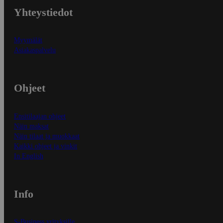
Yhteystiedot
Myymälät
Asiakaspalvelu
Ohjeet
Ensitilaajan ohjeet
Näin maksat
Näin tilaat ja muokkaat
Kaikki ohjeet ja vinkit
In English
Info
S-Business yrityksille