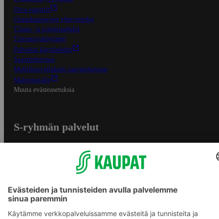
Oiva-raportit
Osuuskauppojen yhteystiedot
Tilaus- ja toimitusehdot
Tietosuojakäytäntö
Palvelun käyttöehdot
Saavutettavuus
Mobiilisovelluksen saavutettavuus
Mainostajalle
Muuta evästeasetuksia
S-ryhmän palvelut
S-ryhmä
Asiakasomistajuus
Yhteishyvä Ruoka -sovellus
S-ostoslista -sovellus
Prisma.fi
Sokos.fi