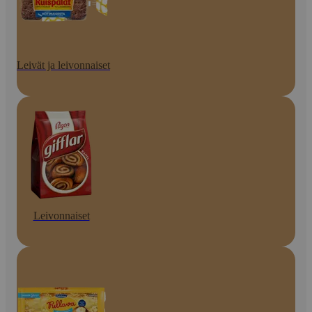
Leivät ja leivonnaiset
Leivonnaiset