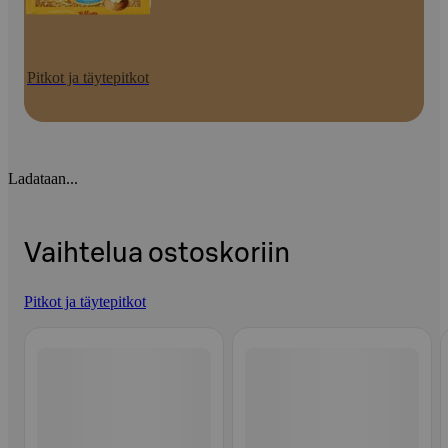
Pitkot ja täytepitkot
Ladataan...
Vaihtelua ostoskoriin
Pitkot ja täytepitkot
Ohita listaus