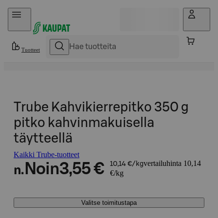
Hyppää sisältöön
Tuotteet
Trube Kahvikierrepitko 350 g
pitko kahvinmakuisella
täytteellä
Kaikki Trube-tuotteet
vertailuhinta 10,14
Noin
3,55 €
10,14 €/kg
n.
€/kg
Valitse toimitustapa