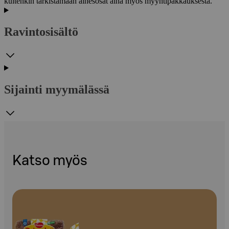
kuitenkin tarkistamaan ainesosat aina myös myyntipakkauksesta.
Ravintosisältö
Sijainti myymälässä
Katso myös