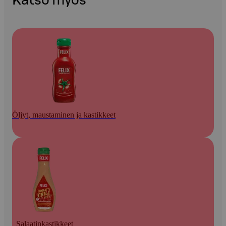
Katso myös
Öljyt, maustaminen ja kastikkeet
Salaatinkastikkeet