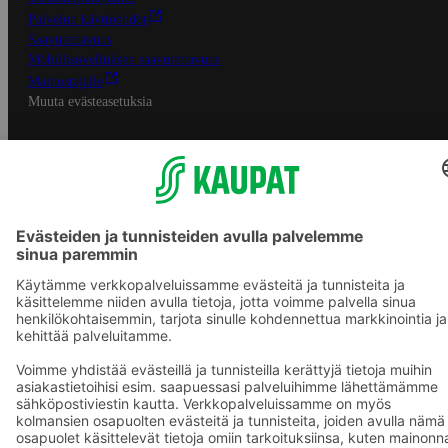
Palvelun käyttöehdot
Saavutettavuus
Mobiilisovelluksen saavutettavuus
Mainostajalle
Muuta evästeasetuksia
S-ryhmän palvelut
S-ryhmä
Asiakasomistajuus
Yhteishyvä Ruoka -sovellus
S-ostoslista -sovellus
Prisma.fi
Sokos.fi
S-Pankki
Yhteishyvä
Sokos Hotels
Raflaamo