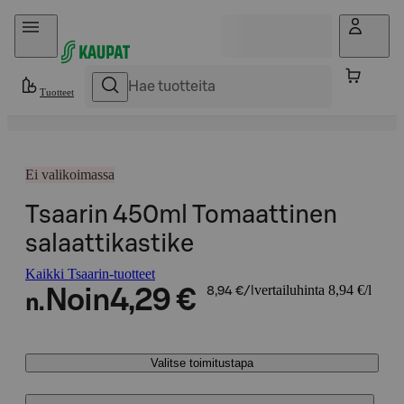
Hyppää sisältöön
Tuotteet
Ei valikoimassa
Tsaarin 450ml Tomaattinen
salaattikastike
Kaikki Tsaarin-tuotteet
vertailuhinta 8,94 €/l
Noin
4,29 €
8,94 €/l
n.
Valitse toimitustapa