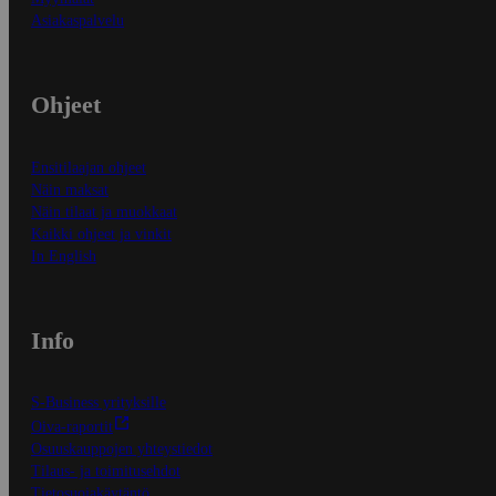
Asiakaspalvelu
Ohjeet
Ensitilaajan ohjeet
Näin maksat
Näin tilaat ja muokkaat
Kaikki ohjeet ja vinkit
In English
Info
S-Business yrityksille
Oiva-raportit
Osuuskauppojen yhteystiedot
Tilaus- ja toimitusehdot
Tietosuojakäytäntö